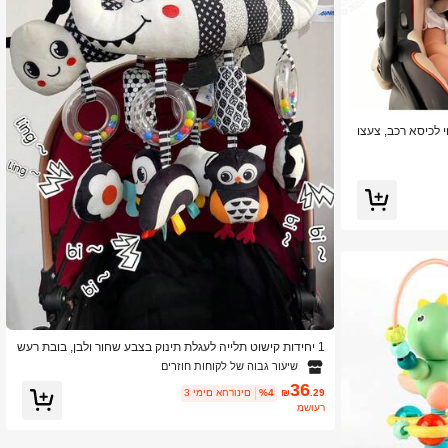
י לכיסא רכב, צעצו
1 יחידות קישוט תלייה לעגלת תינוק בצבע שחור ולבן, בובת רעש
ן לרכב, מכיל רעשן וצליל BB, מתאים כמתנה לתינוק בן יומו
שיעור גבוה של לקוחות חוזרים
36
.29
₪
%4
3 ימים אחרונים
משוער