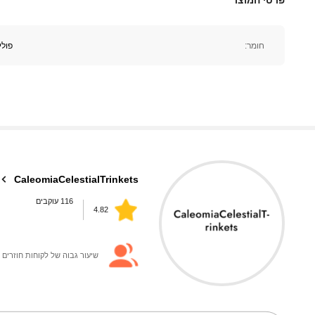
116 עוקבים
4.82
חומר:
פול
116 עוקבים
4.82
CaleomiaCelestialTrinkets
r***a
שילם
לפני יום אחד
a***3
עקבו אחר
לפני יום אחד
שיעור גבוה של לקוחות חוזרים
116 עוקבים
4.82