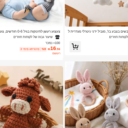
שים בצבע בז', מוביל ידני ניטרלי מגדרית ל
צעצוע רעשן לתינוקות בגי
הטובה ביותר לילדים לחג המולד ויום ההו
לתינוקות, צעצוע שחור ולבן לתינוקות, גרבי 
לקוחות חוזרים
שיעור גבוה של לקוחות חוזרים
100+ נמכר
תנה לתינוקות בנים ובנות בגיל 0-12 חודשים
16
.56
₪
%9
3 ימים אחרונים
משוער