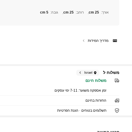
אורך
:
25 cm
רוחב
:
25 cm
גובה
:
5 cm
מדריך המידות
משלוח ל
Israel
משלוח חינם
116 עוקבים
4.82
זמן אספקה ​​משוער:
7-11 ימי עסקים
החזרות בחינם
תשלומים בטוחים · הגנת הפרטיות
פרטי המוצר