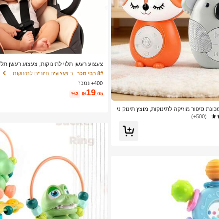
צעצוע רעשן תלוי לתינוקות, צעצוע רעשן תלו
ע רעשן תלוי ספירלי לעגלה, לתינוקות בני 0-6 חודשים, יוניסקס
8# רבי מכר
ב צעצועים חיוניים לתינוקות .
400+ נמכר
19
%3
₪
.05
ונת סיפור מוזיקה לתינוקות, מוצץ תינוק ני
ת ינשוף, מוצץ מנורת לילה עם מנגינת אור י
(500+)