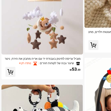
וטות וילדים, מתנ
מוביל עריסה לתינוק בעבודת יד עם אריה מחבק את הירח, ניטר
לי מגדרית, מתנה מושלמת לילדים לחג המולד ויום הולדת
שיעור גבוה של לקוחות חוזרים
נותרו רק 4
53
₪
.30