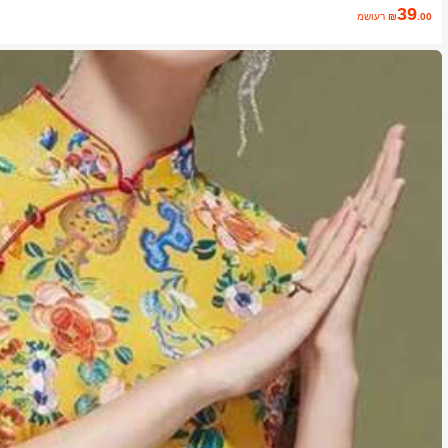
39
.00
₪
משוער