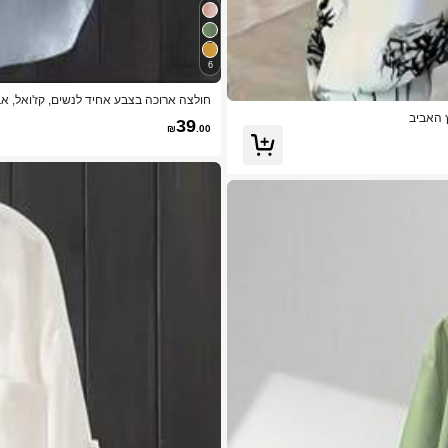
6
חולצה ארוכה בצבע אחיד לנשים, קז'ואל, אב
 האביב
39
₪
.00