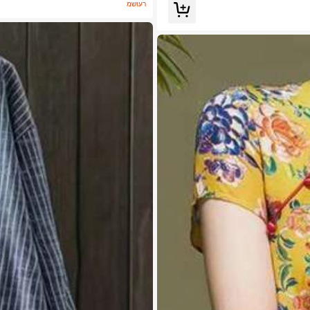
משוער