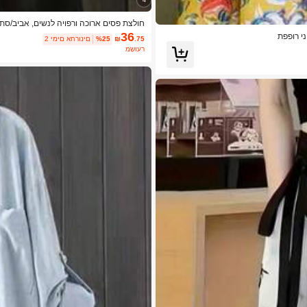
חולצת פסים ארוכה ורפויה לנשים, אביב/סתי
36
י רופפת
.75
₪
%25
2 ימים אחרונים
משוער