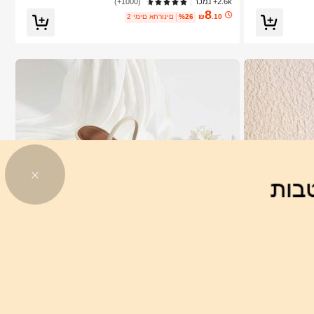
2.6k+ נמכר
(1000+)
8
.10
₪
%26
2 ימים אחרונים
1
1