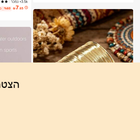
יופי קוסמטיקה איפ
3.5k+ נמכר
7
.65
₪
%60
2 