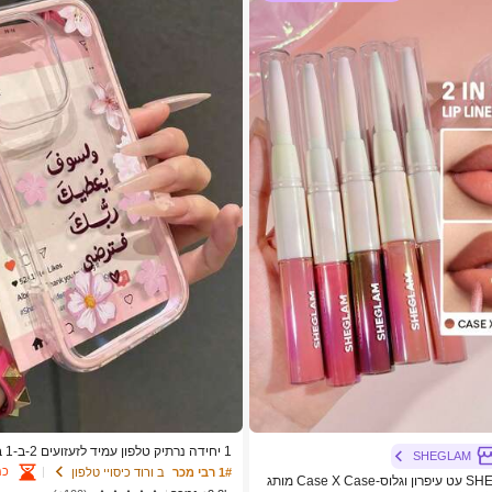
1 יח
SHEGLAM
ם הדפס פרחוני קטן, חו
כמ
1# רבי מכר
ב ורוד כיסויי טלפון
SHEGLAM Lip Rules עט עיפרון וגלוס-Case X Case מותג