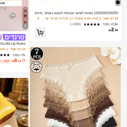
100/500/200/50 גומיות לשיער עבותות לנשים בשחור, מינימ
ליסטיות אופנתיות, בעלות אלסטיות גבוהה, מחזיקי זנב סוס, א
1# רבי מכר
ב סתיו וחורף אופנתי רב-תכליתי אביזרי שיער לנשים
ביזרי שיער, להשלמת תלבושת סתווית
3.6k+ נמכר
(1000+)
5
2
₪
.90
סמטיקה איפור לנש
1# רבי מכר
ב לחות
7k+ נמכר
8
.10
₪
%57
6 