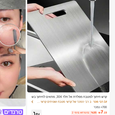
קרש חיתוך למטבח מפלדת אל חלד 304, מתאים לחיתוך בש
ר, פירות וירקות, קל לניקוי, לבישול ביתי
1# רבי מכר
ב רבי המכר של קרשי מטבח ושטיחים קרשי חיתוך, מחצלות
700+ נמכר
7
.15
₪
%35
2 ימים אחרונים