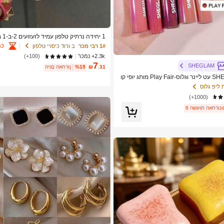
1 יח
ם הדפס פרחוני קטן, חו
כמ
1# רבי מכר
ב ורוד כיסויי טלפון
2.3k+ נמכר
(100+)
ס, אסתטי
7
SHEGLAM
.31
₪
%15
היום האחרון
SHEGLAM Lip Rules עט ליינר וגלוס-Play Fair מותג יופי קו
ים ולנערות
 ליפ גלוס
(1000+)
השעות האחרונות