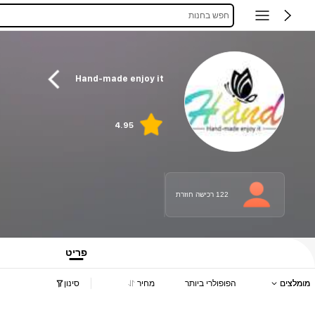
חפש בחנות
Hand-made enjoy it
4.95
122 רכישה חוזרת
פריט
מומלצים
הפופולרי ביותר
מחיר
סינון