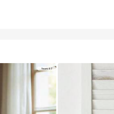
4-7 Years
4 cm)
8Y
(122-128 cm)
7Y
(116-122 cm)