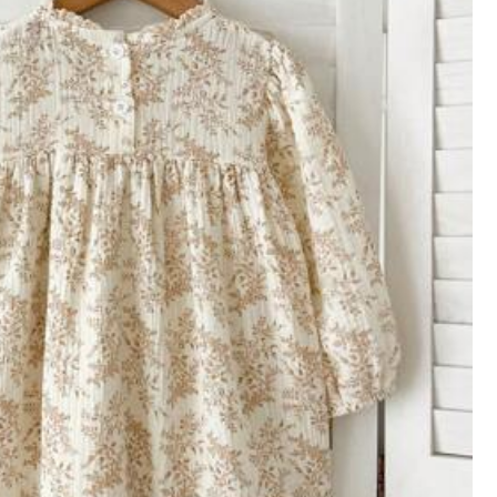
מדריך המידות
משלוח ל
Israel
משלוח חינם(הזמנות ≥ ₪35.00)
זמן אספקה ​​משוער:
7-11 ימי עסקים
החזרות בחינם
תשלומים בטוחים · הגנת הפרטיות
5.00
(2)