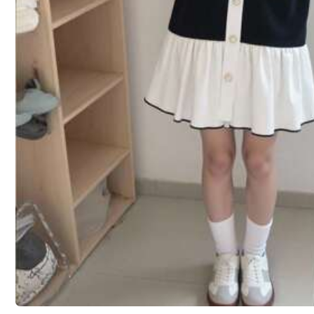
ב סַסגוֹנִיוּת שמלות לבנות צעירות
2# רבי מכר
ב סַסגוֹנִיוּת שמלות לבנות צעירות
צווארון מרובע עם קפלים וגב פפיון לילדה צעירה
400+ נמכר
19
₪
.00
4-7 Years