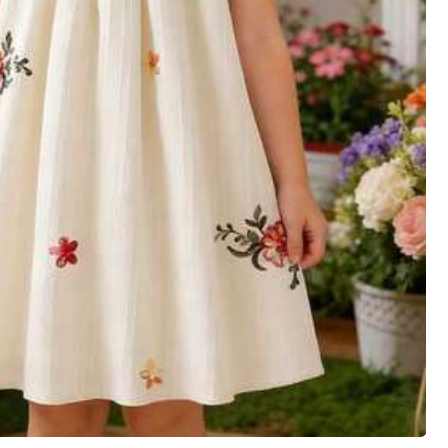
5# רבי מכר
ב כחול שמלות לבנות צעירות
1# רבי מכר
Girl Young Girl בסגנון חופשה
100+ נמכר
70+ נמכר
19
24
.65
₪
%15
3 ימים אחרונים
.00
₪
4-7 Years
4-7 Years
3# רבי מכר