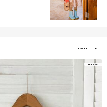
31
₪
.20
%20
₪39.00
שמלת יום-יום קלילה לבנות עם פפיון & הדפס דיגיטלי פרחוני, קיץ
פריטים דומים
4-7 Years
מידה
ברירת מחדל
6Y
(110-116 cm)
5Y
(104-110 cm)