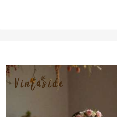
1/7
)
2
(
5.00
9Y
(128-13