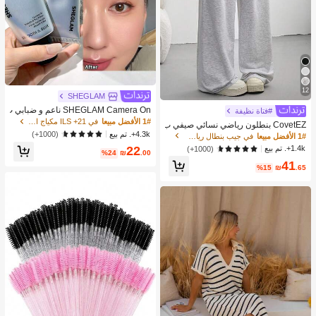
12
SHEGLAM
SHEGLAM Camera On ناعم و ضبابي ب
#فتاة نظيفة
رايمر ماركة تجميل ومكياج للنساء والفتيا
1# الأفضل مبيعا
في 21+ ILS مكياج الوجه
CovetEZ بنطلون رياضي نسائي صيفي ب
ت
4.3k+. تم بيع
سيط بربطة أمامية فضفاض، للارتداء اليو
(1000+)
1# الأفضل مبيعا
في جيب بنطال رياضي للنساء
مي العادي، التخرج، المعلمات، العودة إل
22
1.4k+. تم بيع
(1000+)
%24
₪
.00
ى المدرسة
41
%15
₪
.65