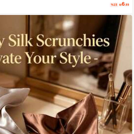
6
%15
₪
.89