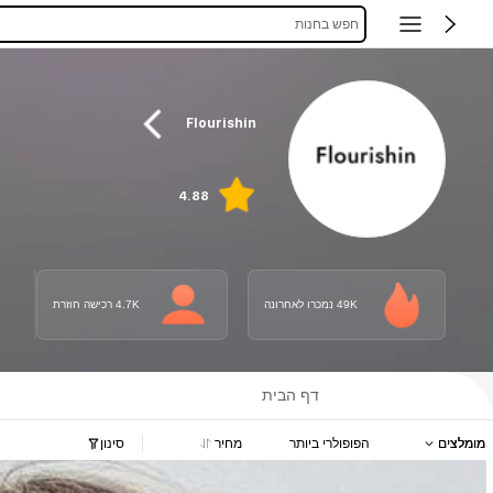
חפש בחנות
Flourishin
4.88
49K נמכרו לאחרונה
4.7K רכישה חוזרת
דף הבית
מומלצים
הפופולרי ביותר
מחיר
סינון