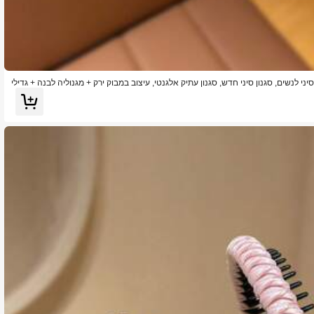
סיני לנשים, סגנון סיני חדש, סגנון עתיק אלגנטי, עיצוב במבוק ירק + מגנוליה לבנה + גדילי
ון סיני חדש, סידור שיער יומיומי, אביזרי שיער לנשים, סיכת שיער, אביזרי כדור, אביזרי