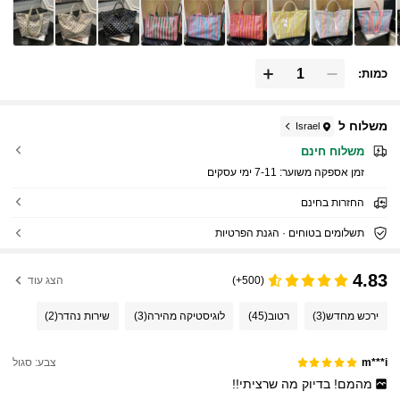
כמות:
משלוח ל
Israel
משלוח חינם
זמן אספקה ​​משוער:
7-11 ימי עסקים
החזרות בחינם
תשלומים בטוחים · הגנת הפרטיות
4.83
(500+)
הצג עוד
ירכש מחדש
(3)
רטוב
(45)
לוגיסטיקה מהירה
(3)
שירות נהדר
(2)
צבע: סגול
m***i
מהמם!
בדיוק
מה
שרציתי!!