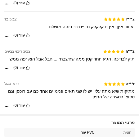
עוזר
(0)
צבע: בז'
r***2
ואווווו
איןןן
אין
תיקקקקק
נדייירררר
כזהה
מושלם
עוזר
(0)
צבע: ריבוי צבעים
h***2
תיק
לבריכה,
הגיע
יותר
קטן
ממה
שחשבתי....
חבל
אבל
הוא
יפה
ממש
עוזר
(0)
צבע: סגול
a***r
מתיקות
שיא
מתה
עליו
יש
לו
שני
תאים
פנימיים
אחד
כם
עם
רוכסן
וגם
סקוצ׳
לסגירה
של
התיק
עוזר
(0)
21K עוקבים
4.88
פרטי המוצר
חומר:
PVC עור