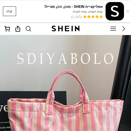
אפליקציית SHEIN - מוכן, הכן, סטייל!
×
קחו
שווה לנסות, שווה לקנות
(1,345)