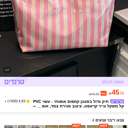
1/7
45
₪
.71
%1
₪46.20
תיק גדול בסגנון קמפוס אופנתי - עשוי PVC
)
500+
(
4.83
קל משקל ונייר קראפט, עיצוב סגירת צמד, אופ
נתי לנשים
צבע: ריבוי צבעים