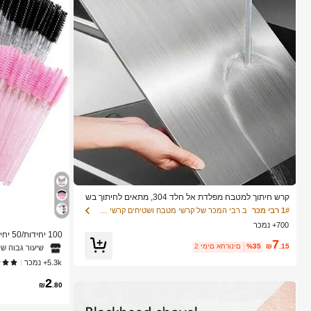
קרש חיתוך למטבח מפלדת אל חלד 304, מתאים לחיתוך בש
ר, פירות וירקות, קל לניקוי, לבישול ביתי
1# רבי מכר
ב רבי המכר של קרשי מטבח ושטיחים קרשי חיתוך, מחצלות
1# רבי מכר
ב מברש
700+ נמכר
שיעור גבוה של
7
יסים עם סיבי נייל
.15
₪
%35
2 ימים אחרונים
1# רבי מכר
1# רבי מכר
ב מברש
ב מברש
לסטיק BS
5.3k+ נמכר
ם
שיעור גבוה של
שיעור גבוה של
2
1# רבי מכר
ב מברש
₪
.80
שיעור גבוה של