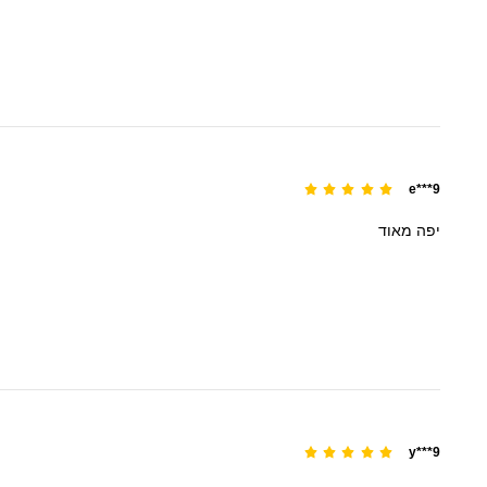
e***9
יפה
מאוד
y***9