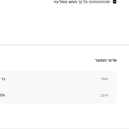
יפההההההה
כל
כך
ממש
ממליצה
1M עוקבים
4.91
פרטי המוצר
חומר:
בד
1M עוקבים
הרכב:
100% פול
4.91