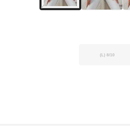
(L)
8/10