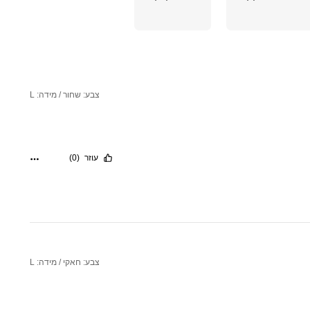
צבע: שחור / מידה: L
עוזר
(0)
צבע: חאקי / מידה: L