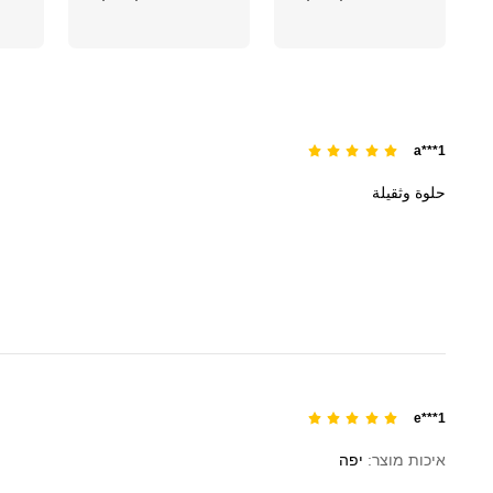
a***1
حلوة
وثقيلة
e***1
איכות מוצר:
יפה