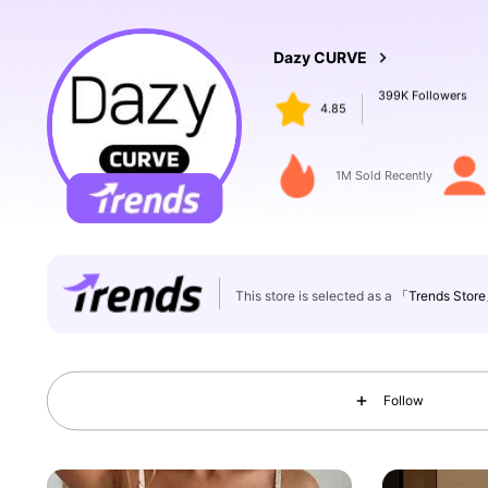
399K Followers
4.85
Dazy CURVE
l***2
paid
1 day ago
1M Sold Recently
399K Followers
4.85
This store is selected as a
「Trends Stor
Follow
399K Followers