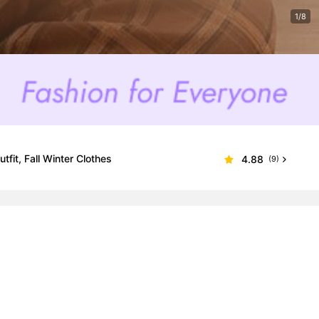
1/8
fit, Fall Winter Clothes
4.88
(9)