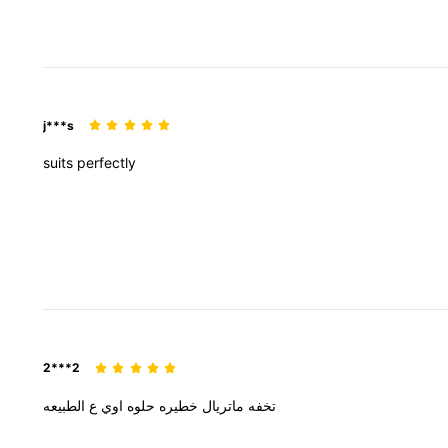
j***s
suits
perfectly
2***2
تخفه
ماتريال
خطيره
حلوه
اوي
ع
الطبيعه