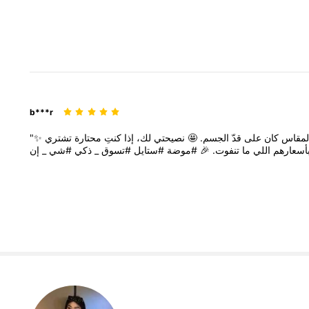
b***r
"✨
تشتري
محتارة
كنتِ
إذا
لك،
نصيحتي
🤩
الجسم.
قدّ
على
كان
لمقاس
_
#شي
ذكي
_
#تسوق
#ستايل
#موضة
🎉
تنفوت.
ما
اللي
أسعارهم