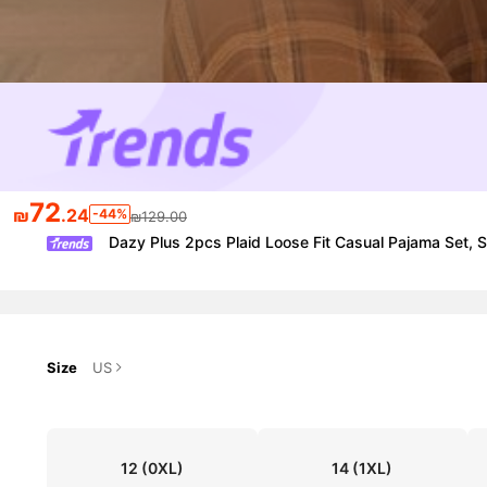
72
₪
.24
-44%
₪129.00
Dazy Plus 2pcs Plaid Loose Fit Casual Pajama Set, S
Size
US
12
(0XL)
14
(1XL)