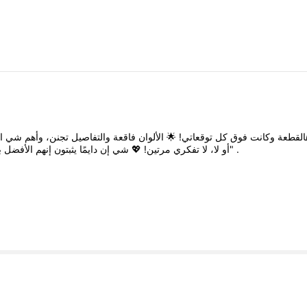
ا
شي
وأهم
تجنن،
والتفاصيل
فاقعة
الألوان
🌟
توقعاتي!
كل
فوق
وكانت
القطعة
ب
الأفضل
إنهم
يثبتون
دايمًا
إن
شي
💖
مرتين!
تفكري
لا
لا،
أو
إن"
.