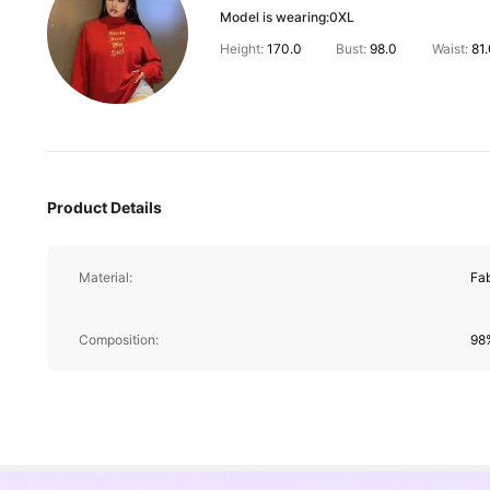
Model is wearing:
0XL
Height:
170.0
Bust:
98.0
Waist:
81
399K Followers
4.85
Product Details
Material:
Fab
399K Followers
4.85
Composition:
98