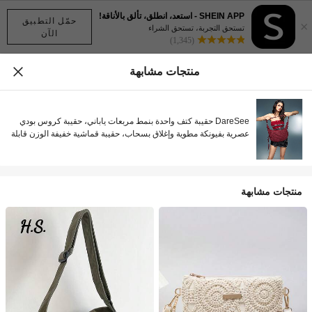
SHEIN APP - استعد، انطلق، تألق بالأناقة!
حمّل التطبيق
×
تستحق التجربة، تستحق الشراء
الآن
(1,345)
منتجات مشابهة
DareSee حقيبة كتف واحدة بنمط مربعات ياباني، حقيبة كروس بودي
عصرية بفيونكة مطوية وإغلاق بسحاب، حقيبة قماشية خفيفة الوزن قابلة
للطي مناسبة لطلاب المدارس/الكليات/الجامعات، مناسبة للتسوق
والتنقل اليومي وحقيبة هلال لمهرجان الموسيقى والعودة إلى المدرسة
منتجات مشابهة