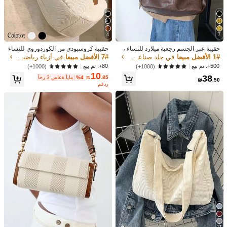
5.00
(4)
عرض المزيد
4
7
لون: متعدد الألوان / نوع الموديلات: منقوشة صغيرة حمراء
t***0
❤️❤️❤️❤️❤️❤️❤️❤️❤️❤️❤️
Good
quality
.
I
love
it
حقيبة عبر الجسم رجعية ميلارد للنساء ،
حقيبة كروسبودي من الكوردوروي للنساء
حقيبة يد للتنقل واليومية ، موضة كورية ج
- حقيبة رياضية كاجوال على شكل كمبوش
1# الأفضل مبيعا
في جلد صناعي المرأة كروسبودي
7# الأفضل مبيعا
في أزياء رياضية خفيفة المرأة كروسبودي
ديدة لعام 2025 ، حقيبة كتف سعة كبيرة
ة، مع حزام كتف قابل للتعديل، حقيبة كور
مفيد
(0)
500+. تم بيع
80+. تم بيع
(1000+)
(1000+)
متعددة الاستخدامات
دوروي جديدة للخريف/الشتاء للطلاب، حق
10
38
يبة كمبوشة للتنقل اليومي متعددة الاستخ
.85
₪
%4
آخر 3 ساعة أيام
₪
.50
دامات، خفيفة الوزن، إغلاق بسحاب، بطان
مقدر
لون: متعدد الألوان / نوع الموديلات: منقوشة صغيرة حمراء
f***h
ة من البوليستر، لون أحادي، تفاصيل حاف
ة مهترئة - مناسبة للنساء الأنيقات - مناس
!!
been
finding
this
kind
of
bag
i
love
it
now
that
i
have
بة للاستخدام اليومي والسفر والتسوق -
هدية مثالية للمراهقات والشابات
مفيد
(0)
لون: متعدد الألوان / نوع الموديلات: منقوشة صغيرة حمراء
C***e
好看好看好看好看好看好看好看
مفيد
(0)
لون: متعدد الألوان / نوع الموديلات: منقوشة صغيرة حمراء
H***g
nice
product
thank
u
مفيد
(0)