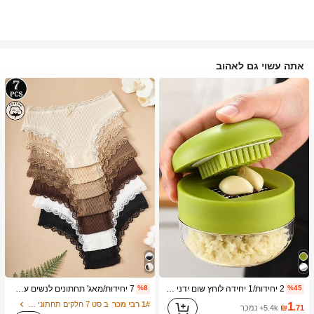
אתה עשוי גם לאהוב
2 יחידות/1 יחידה לוחץ שום ידני וטحان - כלי מטבח רב-תכליתי, ניתן להשתמש לקיצוץ, פריסה וטחינה, מתאים לבית, מסעדה, חוץ, נסיעות ושימוש במשאבת מזון, עיצוב נייד ידני, פלסטיק וטحان שיני שום, ציוד מטבח, ציוד בישול, חיוניות לנסיעות וחוץ, קל לנשיאה, עיצוב בית, עונת החזרה ללימודים, מתנה לנשים, מתנה לגברים
7 יחידות/מאג' תחתונים לנשים עם עיטור תחרה וניגודיות צבעים פרחוניים, ללבישה יומיומית
%8
%45
1
1# רבי מכר
ב סט 7 חלקים תחתוני נשים
.71
₪
5.4k+ נמכר