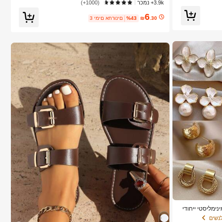
3.9k+ נמכר
(1000+)
6
.30
₪
%43
3 ימים אחרונים
ידות, עיצוב מינימליסטי ייחודי
נשים