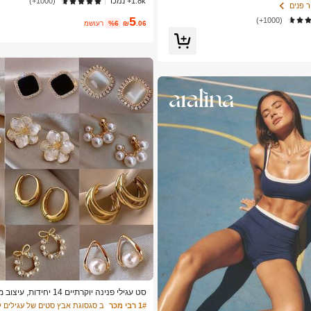
1.8k+ נמכר
(1000+)
ות
ר פנים
5
(1000+)
.06
₪
%6
משוער
סט עגילי פנינה יוקרתיים 14 יח
חדש, עגילים אלגנטיים לנשים, מתנה עבורה
1# רבי מכר
ב סגסוגת אבץ סטים של עגילים ל