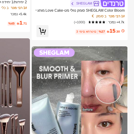
2 יחידות/
SHEGLAM
י, ניתן להשתמש לק
1# רבי מכר
SHEGLAM Color Bloom סומק נוזלי מט-Love Cake מותג י
ה, חוץ, נסיעות ושי
5.4k+ נמכר
ופי קוסמטיקה איפור לנשים ולנערות
וטحان שיני שום, צי
1# רבי מכר
ב סומק
ץ, קל לנשיאה, עיצ
1
4.7k+ נמכר
(1000+)
ם, מתנה לגברים
%45
₪
.71
15
.30
₪
%27
3 ימים אחרונים