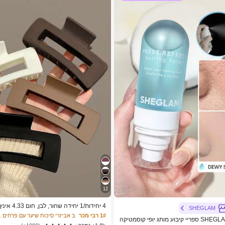
12
SHEGLAM
ער פלסטיק גדולות מרובעות, חופשה - סיכות
1# רבי מכר
ב אביזרי סיכות שיער עם פרחים .
SHEGLAM Press Refresh ספריי קיבוע מותג יופי קוסמטיקה
טיפה, קיץ, אביזרי שיער, אסתטיקת נערה נקי