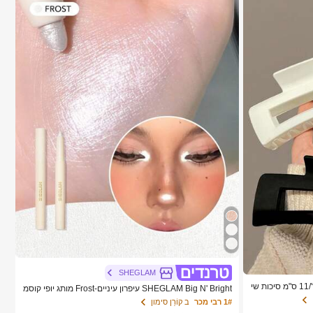
SHEGLAM
4 יחידות/1 יחידה שחור, לבן, חום 4.33 אינץ'/11 ס"מ סיכות שי
SHEGLAM Big N' Bright עיפרון עיניים-Frost מותג יופי קוסמ
 שיער לעיצוב, ש
טיקה איפור לנשים ולנערות
1# רבי מכר
ב קוֹרֵן סימון
יה