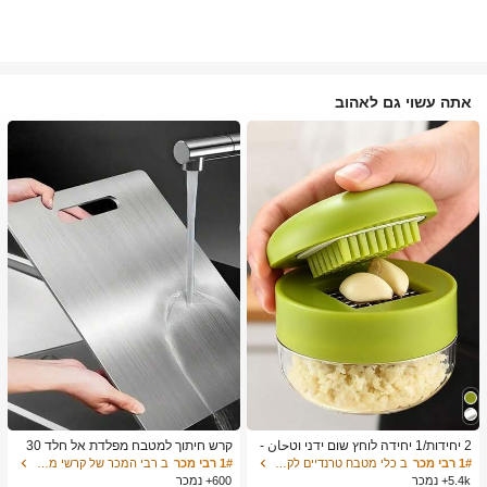
אתה עשוי גם לאהוב
2 יחידות/1 יחידה לוחץ שום ידני וטحان -
קרש חיתוך למטבח מפלדת אל חלד 30
כלי מטבח רב-תכליתי, ניתן להשתמש לקי
4, מתאים לחיתוך בשר, פירות וירקות, קל
1# רבי מכר
ב כלי מטבח טרנדיים לקיץ ולחוץ כלי מטבח אחרים
1# רבי מכר
ב רבי המכר של קרשי מטבח ושטיחים קרשי חיתוך, מחצלות
צוץ, פריסה וטחינה, מתאים לבית, מסעד
לניקוי, לבישול ביתי
5.4k+ נמכר
600+ נמכר