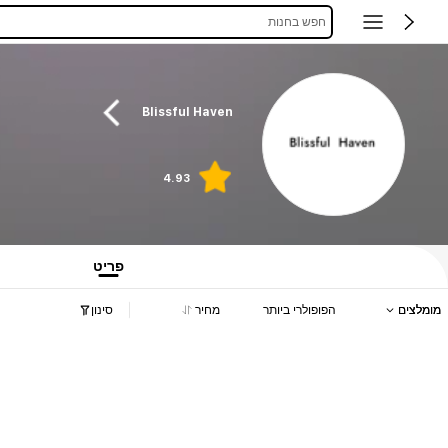
חפש בחנות
Blissful Haven
4.93
פריט
מומלצים
הפופולרי ביותר
מחיר
סינון