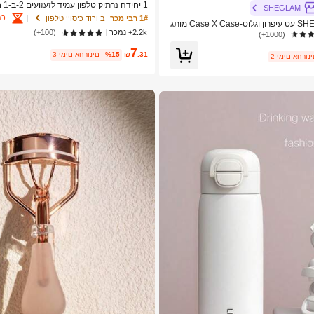
1 יח
SHEGLAM
ם הדפס פרחוני קטן, חו
כמ
1# רבי מכר
ב ורוד כיסויי טלפון
SHEGLAM Lip Rules עט עיפרון וגלוס-Case X Case מותג
2.2k+ נמכר
(100+)
ור לנשים ולנערות
ס, אסתטי
(1000+)
7
.31
₪
%15
3 ימים אחרונים
ימים אחרונים