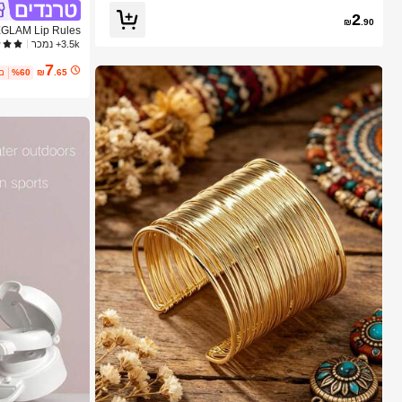
2
₪
.90
יופי קוסמטיקה איפ
3.5k+ נמכר
7
.65
₪
%60
2 