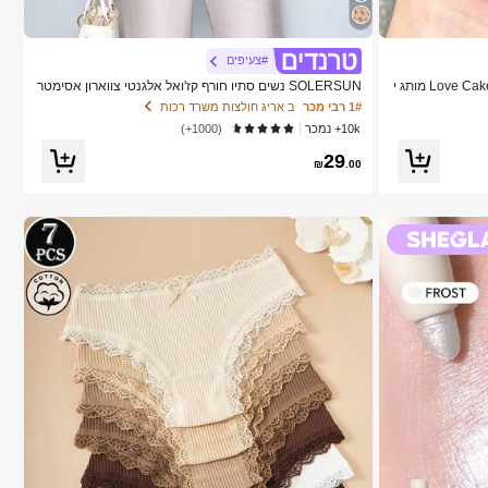
#צעיפים
SHEGLAM Color Bloom סומק נוזלי מט-Love Cake מותג י
SOLERSUN נשים סתיו חורף קז'ואל אלגנטי צווארון אסימטר
י שרוול ארוך חולצה אסימטרית מכפלת אופנתית וינטג' שקיעה
1# רבי מכר
ב אריג חולצות משרד רכות
הדפס חג חולצות עם שרוולי עטלף הגעה חדשה רב-תכליתית,
10k+ נמכר
(1000+)
סתיו חורף, נסיעות יומיומיות, יציאה
29
₪
.00