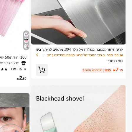
1# רבי מכר
ב מברש
קרש חיתוך למטבח מפלדת אל חלד 304, מתאים לחיתוך בש
ר, פירות וירקות, קל לניקוי, לבישול ביתי
1# רבי מכר
ב רבי המכר של קרשי מטבח ושטיחים קרשי חיתוך, מחצלות
שיעור גבוה של
700+ נמכר
יסים עם סיבי נייל
1# רבי מכר
1# רבי מכר
ב מברש
ב מברש
לסטיק BS
7
5.3k+ נמכר
ם
שיעור גבוה של
שיעור גבוה של
.15
₪
%35
3 ימים אחרונים
2
1# רבי מכר
ב מברש
₪
.80
שיעור גבוה של