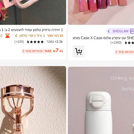
1 יח
SHEGLAM
ם הדפס פרחוני קטן, חו
כמ
1# רבי מכר
ב ורוד כיסויי טלפון
SHEGLAM Lip Rules עט עיפרון וגלוס-Case X Case מותג
2.2k+ נמכר
(100+)
ור לנשים ולנערות
ס, אסתטי
(1000+)
7
.31
₪
%15
2 ימים אחרונים
ימים אחרונים