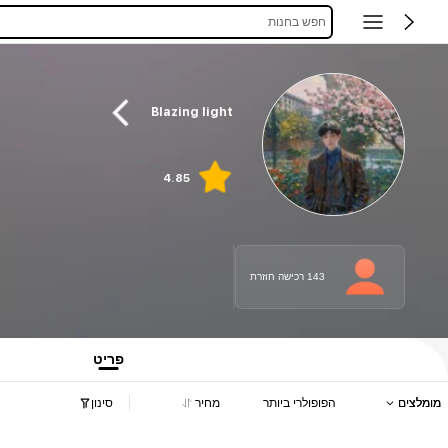
חפש בחנות
Blazing light
4.85
143 רכישה חוזרת
פריט
מומלצים
הפופולרי ביותר
מחיר
סינון