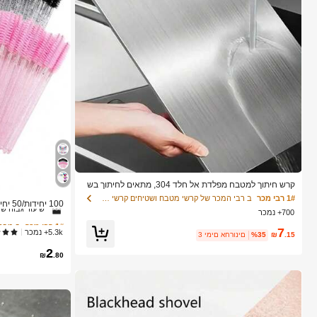
1# רבי מכר
ב מברש
קרש חיתוך למטבח מפלדת אל חלד 304, מתאים לחיתוך בש
ר, פירות וירקות, קל לניקוי, לבישול ביתי
1# רבי מכר
ב רבי המכר של קרשי מטבח ושטיחים קרשי חיתוך, מחצלות
שיעור גבוה של
700+ נמכר
יסים עם סיבי נייל
1# רבי מכר
1# רבי מכר
ב מברש
ב מברש
לסטיק BS
7
5.3k+ נמכר
ם
שיעור גבוה של
שיעור גבוה של
.15
₪
%35
3 ימים אחרונים
2
1# רבי מכר
ב מברש
₪
.80
שיעור גבוה של