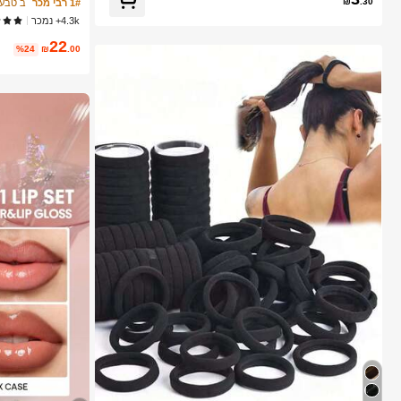
₪
.30
1# רבי מכר
ב טבעי
4.3k+ נמכר
22
%24
₪
.00