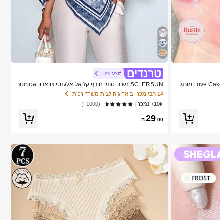
#צעיפים
SHEGLAM Color Bloom סומק נוזלי מט-Love Cake מותג י
SOLERSUN נשים סתיו חורף קז'ואל אלגנטי צווארון אסימטר
י שרוול ארוך חולצה אסימטרית מכפלת אופנתית וינטג' שקיעה
1# רבי מכר
ב אריג חולצות משרד רכות
הדפס חג חולצות עם שרוולי עטלף הגעה חדשה רב-תכליתית,
10k+ נמכר
(1000+)
סתיו חורף, נסיעות יומיומיות, יציאה
29
₪
.00