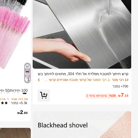
קרש חיתוך למטבח מפלדת אל חלד 304, מתאים לחיתוך בש
ר, פירות וירקות, קל לניקוי, לבישול ביתי
1# רבי מכר
ב רבי המכר של קרשי מטבח ושטיחים קרשי חיתוך, מחצלות
1# רבי מכר
ב מברש
700+ נמכר
שיעור גבוה של
7
יסים עם סיבי נייל
.15
₪
%35
2 ימים אחרונים
1# רבי מכר
1# רבי מכר
ב מברש
ב מברש
לסטיק BS
5.3k+ נמכר
ם
שיעור גבוה של
שיעור גבוה של
2
1# רבי מכר
ב מברש
₪
.80
שיעור גבוה של