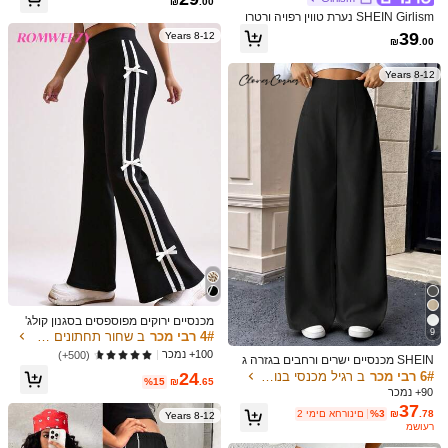
₪
.00
צבע: בז' / מידה: 10Y
l***b
ר, עם מכנסיים רגליים ישרים במיצוף מות
SHEIN Girlism נערת טווין רפויה ורטרו
ניים והדפס אופנתי, תסריס רב-שימושי יו
I
have
tried
everything
and
loved
them
all
.
But
didn
’
t
take
בצבע אחיד פשוט רגל ישרה מכנסיים גבו
מיומי לחזרה לבית הספר
39
8-12 Years
₪
.00
pictures
so
please
don
’
t
mind
my
photos
.
Just
enjoy
the
הים מותניים עם עיצוב כיס
purchase
and
check
the
size
through
the
reviews
here
they
help
8-12 Years
.
alot
.
Cheers
עוזר
(0)
צבע: בז' / מידה: 10Y
8***4
可愛いです。
129cm
で丈はピッタリ。裏ボアがまぁまぁ分厚い。
エアコンの効いてる学校では暑いようで、なかなか出番なしです
（大阪です）。娘は履く瞬間が気持ちよくてお気に入り。寒い日
に
1
日外で過ごすときには良さそうです。ウエストのお花はいら
עוזר
(0)
んかな笑。クリップ式で取り外しできるので、娘が遊びで使って
ます。
פרטי המוצר
194K עוקבים
4.93
חומר:
תערובות כותנה
מכנסיים ירוקים מפוספסים בסגנון קולג'
9
אמריקאי לבנות, בנות צעירות ובנות
4# רבי מכר
ב שחור תחתונים לבנות מתבגרות
הרכב:
61.4% פוליאסטר, 34.7% כותנה, 3.9% אלסטיין
100+ נמכר
(500+)
194K עוקבים
4.93
SHEIN מכנסיים ישרים ורחבים בגזרה ג
בוהה ונוחה לבנות, קז'ואל ואופנתי לבנו
6# רבי מכר
ב רגיל מכנסי בנות טווין
24
הצג עוד
%15
₪
.65
ת, מתאים ללבוש יומיומי, צבע שחור
90+ נמכר
37
.78
₪
%3
2 ימים אחרונים
8-12 Years
194K עוקבים
4.93
Balabala Flagship Store
משוער
עוקב