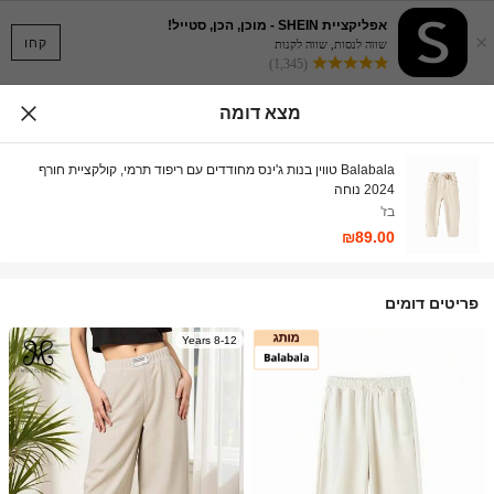
אפליקציית SHEIN - מוכן, הכן, סטייל!
×
קחו
שווה לנסות, שווה לקנות
(1,345)
מצא דומה
Balabala טווין בנות ג'ינס מחודדים עם ריפוד תרמי, קולקציית חורף
2024 נוחה
בז'
₪89.00
פריטים דומים
8-12 Years