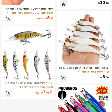
10
₪
.40
פיתיון מתכת צבעוני אחד עם וו - מצופה
אלקטרוליטי לדיג במים מתוקים ומלוחים -
6# רבי מכר
ב סוג משטח פיתיון מזויף
זמין בגדלים של 7 גרם, 10 גרם, 15 גרם,
6
.30
₪
משוער
20 גרם, 30 גרם ו-40 גרם - ציוד דיג חיוני
HENGJIA 1 pc 2.0# 2.5# 3.0# 3.5# 4.
0# זוהרים דיונון קרס סרטנים ביוניק עץ ש
10# מדורג גבוה
ב פְּתָיוֹן
רימפס פיתיונות דיג פתיונות דיונון דיונון מ
6
₪
.00
ים מלוחים ציוד דיג ים
1-5 יחידות פיתיון מינו שוקע עם עיניים א
סימטריות, 7.5 ס"מ/5 גרם, פיתיון קשיח ל
8# רבי מכר
ב פיתיונות דיג
דיג למרחקים ארוכים, ציוד דיג, פיתיון דיג,
7
%2
₪
.95
פיתיון פני, דיג במים מלוחים ומתוקים, חרו
צים