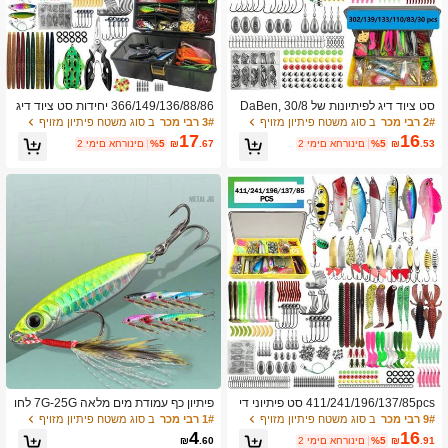
סט ציוד דיג לפיתיונות של DaBen, 30/8
366/149/136/88/86 יחידות סט ציוד דיג
3/133/110/139/302 יחידות, מתאים לדי
רב-פיתיון לפורל/פרס/בס, ציוד דיג רב שכ
2# רבי מכר
ב סוג משטח פיתיון מזויף
3# רבי מכר
ב סוג משטח פיתיון מזויף
ג פתיונות משטח, אביזרי דיג בס, פורל וס
בתי קופסת ציוד מקצועית, מתאים לכל ש
17
16
.53
₪
%5
2 ימים אחרונים
.67
₪
%5
2 ימים אחרונים
למון, ערכת דיג למרחקים ארוכים
כבות המים, ניתן לשימוש במים מתוקים ו
מלוחים.
411/241/196/137/85pcs סט פיתיוני די
פיתיון כף עמודת מים מלאה 7G-25G לחו
ג, עם קופסה, פיתיונות רכים, פיתיונות כף,
ף הים, פיתיון דיג קשקשים ריאליסטיים ש
9# רבי מכר
ב סוג משטח פיתיון מזויף
1# רבי מכר
ב סוג משטח פיתיון מזויף
קרסים, פיתיונות קשים וסטים של אביזרי
ל פורל, דג מנדרינה, פיתיון דיג בס
4
16
.91
₪
%5
2 ימים אחרונים
.60
₪
דיג אחרים, אוניברסלי למי מלח ומים מתו