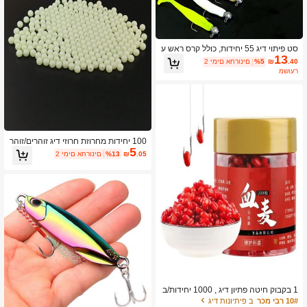
סט פיתוי דיג 55 יחידות, כולל קרס ראש ע
13
ופרת, קרסי תולעת רך זנב פיתיון T, מתאי
.40
₪
%5
2 ימים אחרונים
ם לבס, סבבה, ציוד דיג
משוער
100 יחידות מחרוזת חרוזי דיג זוהרים/זוהר
5
ים בחושך, אביזרי פיתוי לדיג בנהר/ים
.05
₪
%13
2 ימים אחרונים
1 בקבוק חיטה פתיון דיג , 1000 יחידות/ב
קבוק
10# רבי מכר
ב פיתיונות דיג