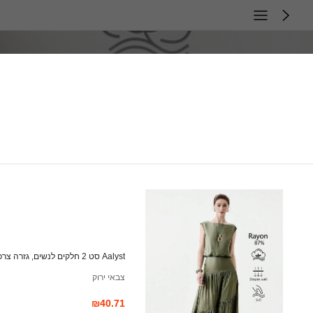
Aalyst סט 2 חלקים לנשים, גזרה צרפתית אלגנטית, חופשה רומנטית, ארוחת ערב וינטג', עם פסים פשתן, צווארון V וצמיד מותן, בשילוב עם חצאית מקסי בגזרת A עם קפלים במותן
צבאי ירוק
₪40.71