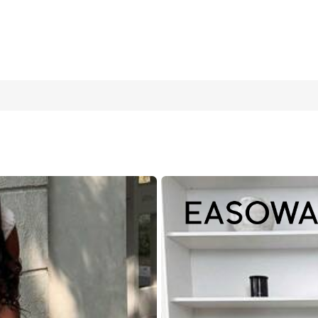
(XL)
12
(L)
8/10