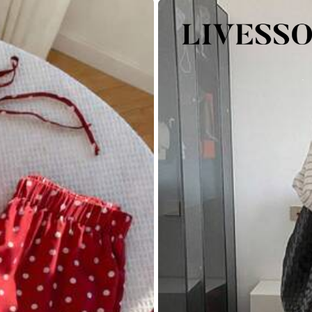
ירכיים:
90.0
רוג
ליאמיד
הצג עוד