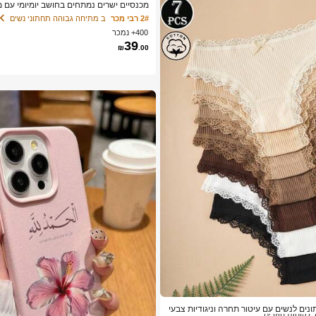
מכנסיים ישרים נמתחים בחושב יומיומי עם 
אחיד שחור, מהעבודה לסוף השבוע
2# רבי מכר
ב מתיחה גבוהה תחתוני נשים
400+ נמכר
39
₪
.00
 לקוחות חוזרים
תונים לנשים עם עיטור תחרה וניגודיות צבעי