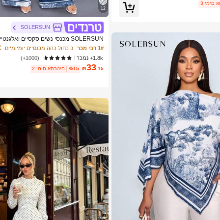
 אחרונים
12
SOLERSUN
SOLERSUN מכנסי נשים סקסיים ואלג
1# רבי מכר
ב כחול כהה מכנסיים יומיומיים
ים ביוון
1.8k+ נמכר
(1000+)
33
.15
₪
%15
2 ימים אחרונים