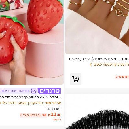
סטה סט טבעות עם צורת לב עיצוב , גיאומט
מֶנט מִבטָא
יה סטים של טבעות לנשים
ם אחרונים
elieve stress partner
1 יחידה צעצוע סקווישי רך בצורת תותים חמו
צוע חושי להפגת לחץ לילדים ומבוגרים, קיש
6# רבי מכר
ב סיליקון רך צעצועי פידג'ט לילדי
חרדה ושיפור מצב הרוח, מתאים כמתנה למסי
400+ נמכר
ת שקית OPP)
11
.32
₪
%8
3 ימים אחרונים
משוער