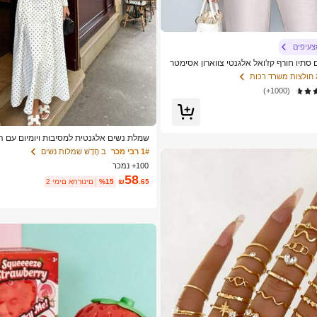
צעיפים
SO נשים סתיו חורף קז'ואל אלגנטי צווארון אסימטר
ה אסימטרית מכפלת אופנתית וינטג' שקיעה
 חולצות משרד רכות
ם שרוולי עטלף הגעה חדשה רב-תכליתית,
(1000+)
ומיומיות, יציאה
שמלת נשים אלגנטית למסיבות ויומיום עם ה
עיצוב פאץ'וורק
1# רבי מכר
ב חָדָשׁ שמלות נשים
100+ נמכר
58
.65
₪
%15
2 ימים אחרונים