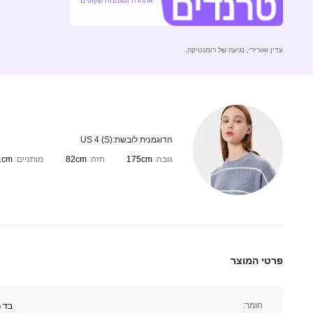
#תחרה וסגנונות שקופים
עדין ואורירי, נגיעה של רומנטיקה.
הדוגמנית לובשת:
US 4 (S)
גובה:
175cm
חזה:
82cm
מותניים:
1cm
83K עוקבים
4.87
פרטי המוצר
חומר:
בד 