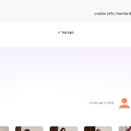
לסטיין
הצג עוד
87K רכישה חוזרת