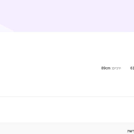
6
ירכיים:
89cm
רשת