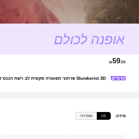
59
₪
.00
Slumberist 3D פרחוני תפאורה סקסית לב רשת הכנס קמיצה & מכנסיים קצרים פיג'מה סט
מידה
:
US
סטנדרטי