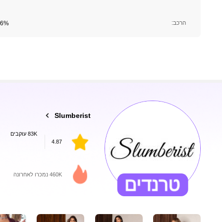
83K עוקבים
הרכב:
86% פוליאמיד,14% א
4.87
83K עוקבים
Slumberist
4.87
c***n
שילם
לפני יום אחד
460K נמכרו לאחרונה
83K עוקבים
4.87