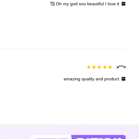
🥰
Oh
my
god
soo
beautiful
I
love
it
a***n
amazing
quality
and
product