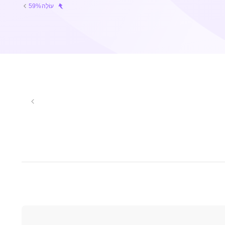
עוֹלֶה
59%