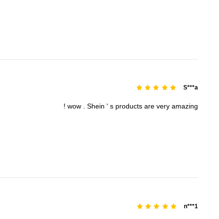
S***a
!
wow
.
Shein
'
s
products
are
very
amazing
n***1