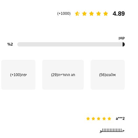
4.89
(1000+)
קטן
%2
אלגנט
(56)
חג ההודייה
(29)
יפה
(100+)
a***2
حلللللللللللللو