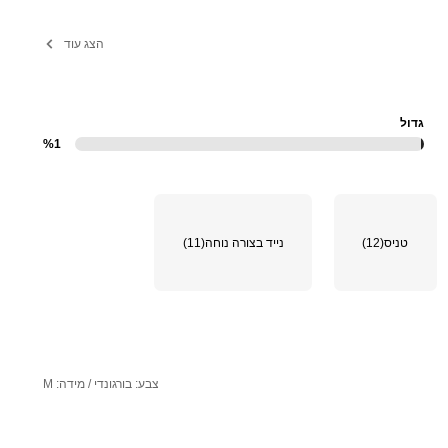
הצג עוד
גדול
%1
טניס
(12)
נייד בצורה נוחה
(11)
צבע: בורגונדי / מידה: M