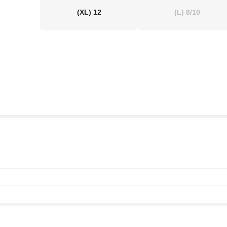
(XL)
12
(L)
8/10