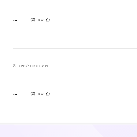
עוזר
(2)
צבע: בורגונדי / מידה: S
עוזר
(2)