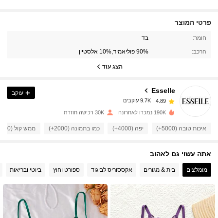
פרטי המוצר
9.7K עוקבים
4.89
חומר:
בד
הרכב:
90% פוליאמיד,10% אלסטיין
9.7K עוקבים
4.89
הצג עוד
Esselle
עוקב
9.7K עוקבים
4.89
e***3
שילם
לפני יום אחד
190K נמכרו לאחרונה
30K רכישה חוזרת
9.7K עוקבים
4.89
איכות טובה (5000+)
יפה (4000+)
כמו בתמונה (2000+)
ממש קול (2000+)
אתה עשוי גם לאהוב
9.7K עוקבים
4.89
מומלצים
בית & מגורים
אקססוריס לביגוד
ספורט וחוץ
ביוטי ובריאות
9.7K עוקבים
4.89
9.7K עוקבים
4.89