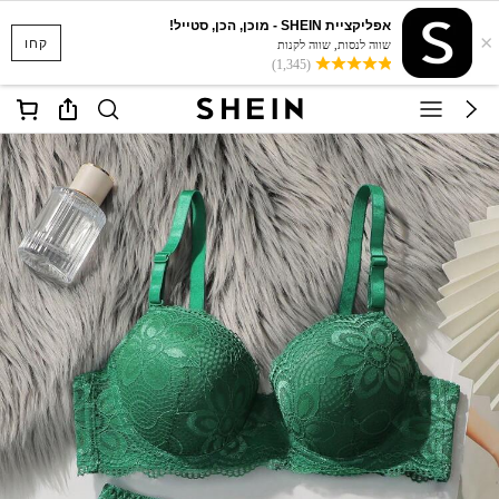
אפליקציית SHEIN - מוכן, הכן, סטייל!
×
קחו
שווה לנסות, שווה לקנות
(1,345)