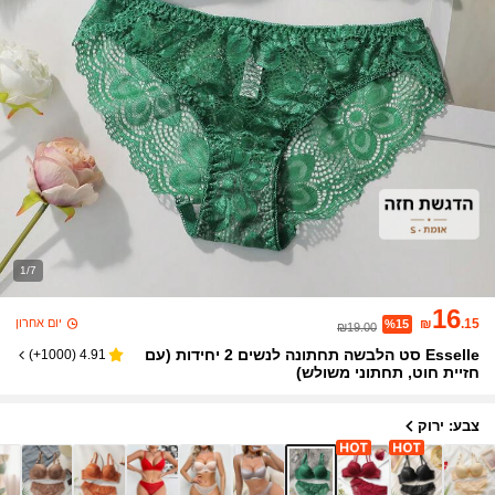
1/7
16
יום אחרון
₪
.15
%15
₪19.00
Esselle סט הלבשה תחתונה לנשים 2 יחידות (עם
)
1000+
(
4.91
חזיית חוט, תחתוני משולש)
צבע: ירוק