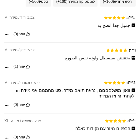
ירכש מחדש
(100+)
לוגיסטיקה מהירה
(100+)
סקסי
(500+)
צבע: ורוד / מידה: M
a***a
جميل
جدا
انصح
به
עוזר
(0)
צבע: ירוק / מידה: M
t***i
بجنننننن
بسسطل
ولونه
نفس
الصوره
עוזר
(1)
צבע: בורגונדי / מידה: M
d***2
וואון
מושלםםםם
,
נראה
תואם
מידה.
סט
מהממם
אני
מידה
m
ולקחתי
m
וזו
המידה
עוזר
(0)
צבע: משמש / מידה: XL
d***t
הבפנים
מיזר
עם
נקודות
כאלה
עוזר
(0)