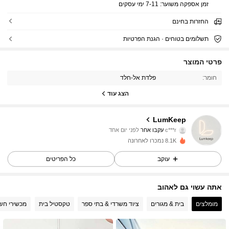
זמן אספקה ​​משוער:
7-11 ימי עסקים
החזרות בחינם
תשלומים בטוחים · הגנת הפרטיות
27 עוקבים
4.92
פרטי המוצר
27 עוקבים
4.92
חומר:
פלדת אל-חלד
הצג עוד
27 עוקבים
4.92
LumKeep
27 עוקבים
4.92
c***r
עקבו אחר
לפני יום אחד
j***j
גולשת
8.1K נמכרו לאחרונה
27 עוקבים
4.92
עוקב
כל הפריטים
27 עוקבים
4.92
אתה עשוי גם לאהוב
27 עוקבים
4.92
מומלצים
בית & מגורים
ציוד משרדי & בתי ספר
טקסטיל בית
מכשירי חש
27 עוקבים
4.92