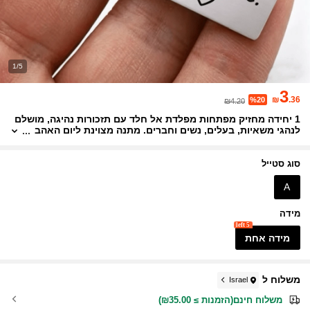
1/5
3
₪
.36
%20
₪4.20
1 יחידה מחזיק מפתחות מפלדת אל חלד עם תזכורות נהיגה, מושלם
לנהגי משאיות, בעלים, נשים וחברים. מתנה מצוינת ליום האהב
ה, ימי הולדת או ימי נישואין, וגם נהדר כתוספת למפתח רכב או
תיק ביומיום.
סוג סטייל
A
מידה
5 left
מידה אחת
משלוח ל
Israel
משלוח חינם(הזמנות ≥ ₪35.00)