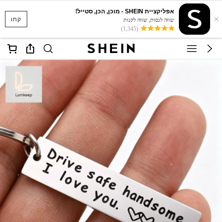
אפליקציית SHEIN - מוכן, הכן, סטייל!
×
קחו
שווה לנסות, שווה לקנות
(1,345)