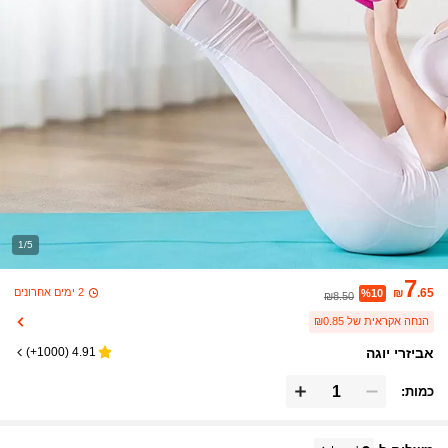
1/5
7
2 ימים אחרונים
₪
.65
%10
₪8.50
הנחה אקראית של ₪0.85
אביזרי יוגה
)
1000+
(
4.91
כמות: