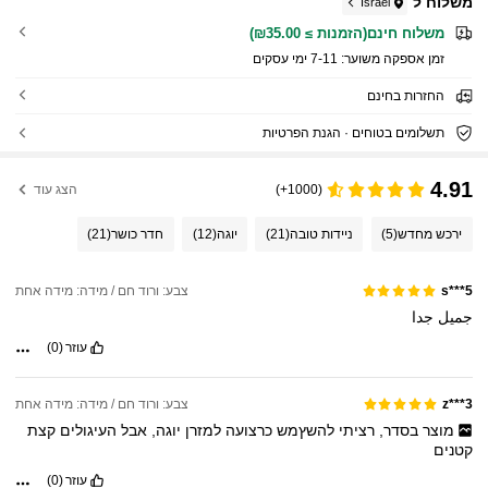
משלוח ל
Israel
משלוח חינם(הזמנות ≥ ₪35.00)
זמן אספקה ​​משוער:
7-11 ימי עסקים
החזרות בחינם
תשלומים בטוחים · הגנת הפרטיות
4.91
(1000+)
הצג עוד
ירכש מחדש
(5)
ניידות טובה
(21)
יוגה
(12)
חדר כושר
(21)
צבע: ורוד חם / מידה: מידה אחת
s***5
جميل
جدا
עוזר
(0)
צבע: ורוד חם / מידה: מידה אחת
z***3
מוצר
בסדר,
רציתי
להשץמש
כרצועה
למזרן
יוגה,
אבל
העיגולים
קצת
קטנים
עוזר
(0)