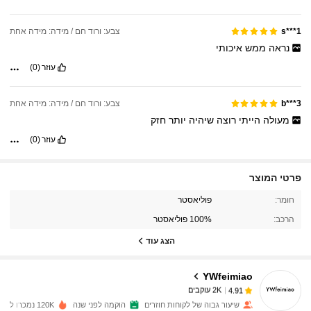
צבע: ורוד חם / מידה: מידה אחת
s***1
נראה
ממש
איכותי
עוזר
(0)
צבע: ורוד חם / מידה: מידה אחת
b***3
מעולה
הייתי
רוצה
שיהיה
יותר
חזק
עוזר
(0)
פרטי המוצר
2K עוקבים
4.91
חומר:
פוליאסטר
הרכב:
100% פוליאסטר
2K עוקבים
4.91
הצג עוד
YWfeimiao
2K עוקבים
4.91
o***5
שילם
לפני יום אחד
שיעור גבוה של לקוחות חוזרים
הוקמה לפני שנה
120K נמכרו לאחרונה