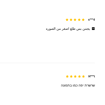
s***4
يجننن
بس
طلع
اصغر
من
الصوره
H***t
שרשרת
יפה
כמו
בתמונה