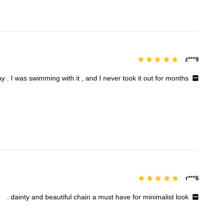
z***9
ay
.
I
was
swimming
with
it
,
and
I
never
took
it
out
for
months
r***6
.
dainty
and
beautiful
chain
a
must
have
for
minimalist
look