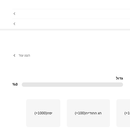
הצג עוד
גדול
%0
חג ההודייה
(100+)
יפה
(1000+)