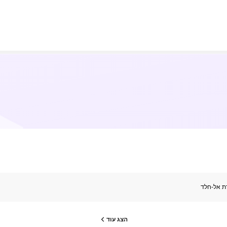
ת אל-חלד
הצג עוד