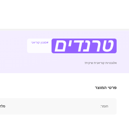
#סגנון קוריאני
36K עוקבים
4.93
אלגנטיות קוריאנית שיקית!
פרטי המוצר
36K עוקבים
חומר:
פלד
4.93