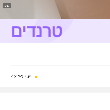
1/13
4.94
(1000+)