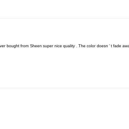
ver
bought
from
Sheen
super
nice
quality
.
The
color
doesn
’
t
fade
aw