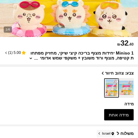
1/6
32
₪
.40
Miniso 1 יחידות מצוף בריכה קיצי שיקי, מחזיק מפתחו
)
1
(
5.00
ת קטיפה, מצוף ורוד משובץ + משקפי שמש אדומי
ם אופנתיים + קישוט מחזיק משקה, תג למסיבת בר
יכה, חומר פרווה מלאכותית רך, אביזר קיץ נייד
צבע: צהוב חיוור
מידה
מידה אחת
משלוח ל
Israel