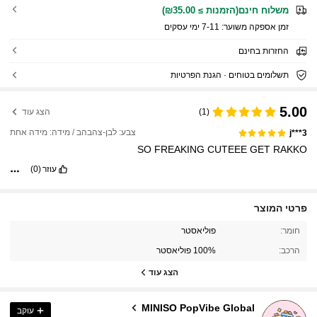
משלוח חינם(הזמנות ≥ ₪35.00)
זמן אספקה ​​משוער:
7-11 ימי עסקים
החזרות בחינם
תשלומים בטוחים · הגנת הפרטיות
5.00
(1)
הצג עוד
צבע: לבן-צהבהב / מידה: מידה אחת
j***3
SO
FREAKING
CUTEEE
GET
RAKKO
עוזר
(0)
פרטי המוצר
חומר:
פוליאסטר
15K עוקבים
4.91
הרכב:
100% פוליאסטר
הצג עוד
15K עוקבים
4.91
MINISO PopVibe Global
עוקב