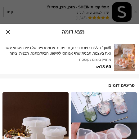
אפליקציית SHEIN - מוכן, הכן, סטייל!
×
קחו
שווה לנסות, שווה לקנות
(1,345)
מצא דומה
1pc/8 חללים בצורת ביצה, תבנית נר ארומתרפיה של ביצת פסחא עשה
זאת בעצמך, תבנית שרף אפוקסי לקישוט הבית/מתנה, תבנית יציקה
לייצור מלאכת יד, תבנית גבס לקישוט אמנותי
מחזיק ביצים / קוּפסָה
₪13.60
פריטים דומים