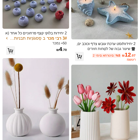
צבע: לבן / סוג סטייל: תבנית נרות ביצה 8 ב-1
m***r
S
ã
o
ó
timos
e
de
ó
tima
qualidade
,
recomendo
עוזר
(0)
2 יחידות בלוקי קצף פרחוניים כל אחד (א
ורך 13.5 ס"מ x רוחב 8.8 ס"מ x גובה 4.
3# רבי מכר
ב סַסגוֹנִיוּת תבניות סיליקון אחרות
7 ס"מ) קצף פרחים ירוק רטוב ויבש לסידו
50+ נמכר
2 יחידות/סט ערכת עובש צדף וכוכב ים,
צבע: לבן / סוג סטייל: תבנית נרות ביצה 8 ב-1
רי פרחים טריים ומלאכותיים, קצף צמחי
n***i
4
מגש בצורת כוכב ים עובש שרף, מלט, טי
שיעור גבוה של לקוחות חוזרים
₪
.70
ם, ציוד לפרחים לעשה זאת בעצמך, אומ
ח, חימר, בטון סיליקון עובש עבור מגש ת
卵可愛い！本物みたい！
12
נויות, מלאכת יד וחתונות
.07
₪
%5
2 ימים אחרונים
כשיטים עשה זאת בעצמך, עיצוב הבית כ
משוער
וכב ים טיח סיליקון עובש
עוזר
(0)
1.9K עוקבים
4.90
פרטי המוצר
חומר:
סיליקון
1.9K עוקבים
4.90
הצג עוד
1.9K עוקבים
4.90
YANGHAN.
עוקב
l***i
שילם
לפני יום אחד
l***k
עקבו אחר
לפני 13 שעות
58K נמכרו לאחרונה
16K רכישה חוזרת
1.9K עוקבים
4.90
עמיד (3000+)
ממש קול (2000+)
איכות טובה (1000+)
יפה (1000+)