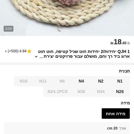
1/19
18
₪
.40
מ
QJH 1 יחידות/2 יחידות חוט שניל קטיפה, חוט חוט
)
500+
(
4.94
ארוג ביד רך וחם, מושלם עבור פרויקטים יצירת
יים של עשה זאת בעצמך, אידיאלי לאריגת צעי
פים, שמיכות, כובעים, סוודרים
תַבְנִית
N18
N11
N6
N4
N2
N1
N24-1PCS
N36
N34
N26
מידה
מידה אחת
אורך
:
20 cm