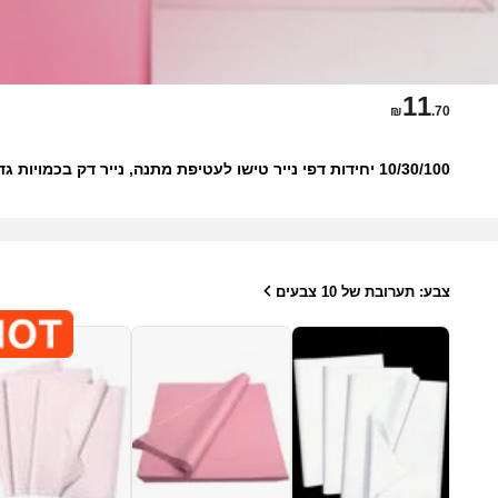
11
₪
.70
10/30/100 יחידות דפי נייר טישו לעטיפת מתנה, נייר דק בכמויות גדולות לאריזת מתנה, 50x35 ס"מ, טישו נייר אמנותי למתנות, יצירה, פרחי נייר DIY, סיום לימודים, יום האם
צבע: תערובת של 10 צבעים