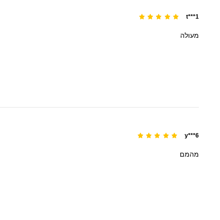
t***1
מעולה
y***6
מהמם
810 עוקבים
4.90