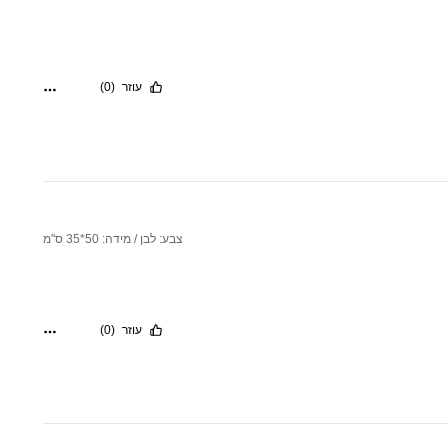
עוזר
(0)
צבע: לבן / מידה: 50*35 ס"מ
עוזר
(0)