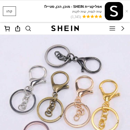
אפליקציית SHEIN - מוכן, הכן, סטייל!
×
קחו
שווה לנסות, שווה לקנות
(1,345)