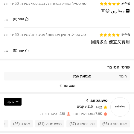
סוג סטייל: מחזיק מפתחות / צבע: כסף / מידה: 50 יחידות
z***4
ممتازين
😍👍🏻
עוזר
(0)
סוג סטייל: מחזיק מפתחות / צבע: זהב / מידה: 50 יחידות
8***1
回購多次
便宜又實用
עוזר
(0)
פרטי המוצר
110 עוקבים
4.82
חומר:
סגסוגת אבץ
הצג עוד
110 עוקבים
4.82
anbaiwo
עוקב
110 עוקבים
4.82
7.9K נמכרו לאחרונה
238 רכישה חוזרת
איכות טובה (66)
כמו בתמונה (37)
ממש מתוק (31)
אהבה (26)
יפה (4
110 עוקבים
4.82