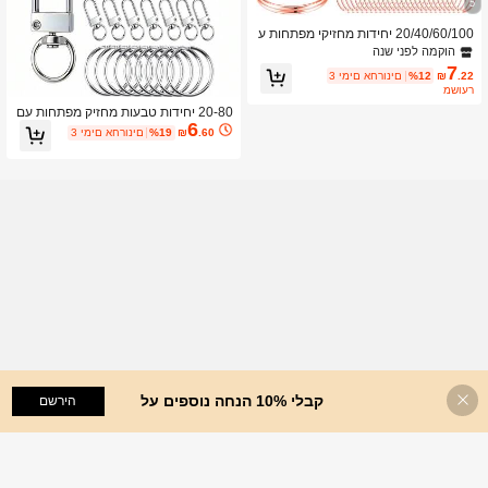
5
20/40/60/100 יחידות מחזיקי מפתחות ע
ם טבעות מפתחות, ווים לסוגרי מפתחות
הוקמה לפני שנה
עם טבעות לשרוכים, עבודות יד לתכשיטי
7
.22
₪
%12
3 ימים אחרונים
ם (10/20/30/50 יחידות אבזמי לובסטר מ
משוער
מתכת + 10/20/30/50 יחידות טבעות מפ
תחות מפוצלות), 35 מ"מ מתנה למזכרת
20-80 יחידות טבעות מחזיק מפתחות עם
אביזרי רכב לתיק קסם בית ספר חמוד גות
6
סוגר לובסטר, אביזרי DIY להכנת מחזיקי
.60
₪
%19
3 ימים אחרונים
י Y2k אביזרי ליל כל הקדושים יום המורים
מפתחות ותכשיטים, תכשיטים, רצועות צוו
אר ואביזרים
קבלי 10% הנחה נוספים על
הוסף לעגלת הקניות
הירשם
%18 הנחה!