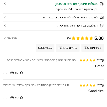
משלוח חינם(הזמנות ≥ ₪35.00)
זמן אספקה ​​משוער:
7-11 ימי עסקים
לא ניתן להחזיר או להחליף פריטים בקטגוריה זו.
תשלומים בטוחים · הגנת הפרטיות
5.00
(5)
הצג עוד
ירכש מחדש
(2)
מתאים מאוד
(1)
ממש קול
(1)
סוג סטייל: מחזיק מפתחות / צבע: זהב צהוב-אדמדם / מידה: 50 יחידות
c***g
Great
עוזר
(0)
סוג סטייל: מחזיק מפתחות / צבע: כסף / מידה: 50 יחידות
c***g
Good
size
עוזר
(0)