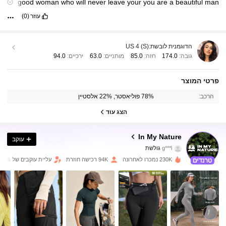
a
good
woman
who
will
never
leave
your
you
are
a
beautiful
man
wwyqowywith
ywitw
and
Witwatersrand
it
wI
’
m
wuu
u
what
are
עוזר
(0)
the
chances
that
a
man
with
the
wuqoqiqiuqywuwyqyquoqoop
icy
gw
but
vuqvq
by
by
הדוגמנית לובשת:
US 4 (S)
גובה:
174.0
חזה:
85.0
מותניים:
63.0
ירכיים:
94.0
217K עוקבים
4.88
פרטי המוצר
הרכב:
78% פוליאסטר, 22% אלסטיין
217K עוקבים
4.88
הצג עוד
217K עוקבים
4.88
In My Nature
עוקב
g***l
גולשת
217K עוקבים
4.88
230K נמכרו לאחרונה
94K רכישה חוזרת
עליית עוקבים של 10%
217K עוקבים
4.88
217K עוקבים
4.88
217K עוקבים
4.88