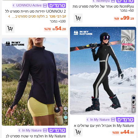
NcmRyu
UONNOU Active
NcmRyu סט אחד של חליפת ספורט מת
50+ נמכר
רחבת עם צווארון V עמוק וקולר לנשים
UONNOU 2 יחידות סט חזיית ספורט לל
א תפרים בעיצוב צבעים מחולקים וטייץ מ
1# רבי מכר
ב חלקה סטים ספורטיביים לנשים
99
%9
₪
.19
ותן גבוה להרמת ישבן, בגדי רכיבה, יוגה,
100+ נמכר
אימון יומיומי במידה צמודה, קיץ וסתיו
54
%70
₪
.28
8
In My Nature
28
In My Nature אוברול חוץ עם שרוולים א
רוכים בצבע ניגודי עם רוכסן ומחשוף חצי
In My Nature
44
%50
₪
.50
לחוץ לנשים
In My Nature חולצת טי שטח ספורט לנ