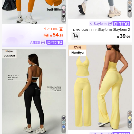
7
11
Slayform
נותרו רק 4
Slayform Slayform 2 יחידות/סט נשים
ספורט מזדמן מוצק רחב רצועות למעלה ו
54
39
%8
₪
.28
₪
.00
מכנסיים סקיני חליפות אימון נשים סטים
AJISSI
5
6