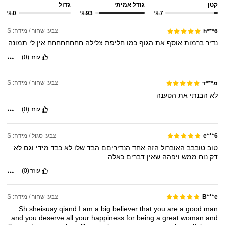
קטן
גודל אמיתי
גדול
%0
%93
%7
צבע: שחור / מידה: S
h***6
נדיר
ברמות
אוסף
את
הגוף
כמו
חליפת
צלילה
חחחחחחחח
אין
לי
תמונה
עוזר
(0)
צבע: שחור / מידה: S
מ***ד
לא
הבנתי
את
הטענה
עוזר
(0)
צבע: סגול / מידה: S
e***6
טוב
טובבב
האוברול
הזה
אחד
הנדיריםם
הבד
שלו
לא
כבד
מידי
וגם
לא
דק
נוח
ממש
ויפהה
שאין
דברים
כאלה
עוזר
(0)
צבע: שחור / מידה: S
B***e
Sh
sheisuay
qiand
I
am
a
big
believer
that
you
are
a
good
man
and
you
deserve
all
your
happiness
for
being
a
great
woman
and