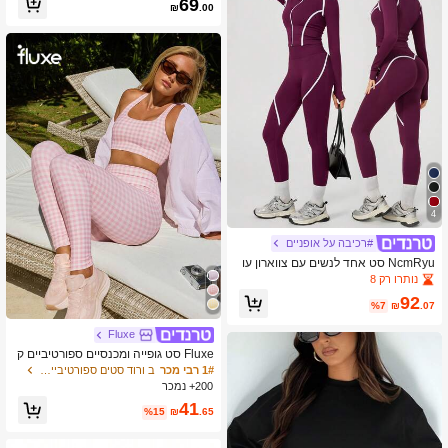
69
₪
.00
4
#רכיבה על אופניים
NcmRyu סט אחד לנשים עם צווארון עו
מד, פסים מנוגדים, רוכסן, חולצה עם שרו
נותרו רק 8
ולים ארוכים ומכנסיים
92
%7
₪
.07
Fluxe
Fluxe סט גופייה ומכנסיים ספורטיביים ק
ז'ואל לנשים עם הדפס משובץ
1# רבי מכר
ב ורוד סטים ספורטיביים לנשים
200+ נמכר
41
%15
₪
.65