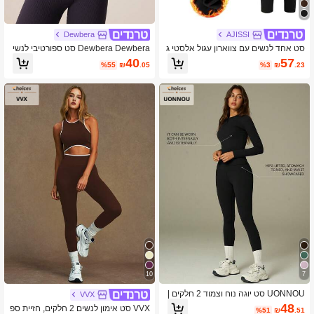
Dewbera
AJISSI
סט אחד לנשים עם צווארון עגול אלסטי ג
Dewbera Dewbera סט ספורטיבי לנשי
זרה צמודה בטנה תרמית עם שרוולים ארו
ם עם רוכסן בצבע אחיד קרופ טופ & חות
40
57
%55
₪
.05
%3
₪
.23
כים וחולצה ספורטיבית שחור חורף
לות
10
7
UONNOU סט יוגה נוח וצמוד 2 חלקים |
VVX
גופייה עם שרוולים ארוכים + טייץ גבוה, מ
48
VVX סט אימון לנשים 2 חלקים, חזיית ספ
%51
₪
.51
תאים לפעילויות יומיומיות