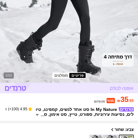
פריטים
מומלצים
1/11
35
₪
.55
%55
₪79.00
In My Nature סט אחד לנשים, קמפינג, טיו
)
100+
(
4.95
לים, נסיעות עירוניות, ספורט, טייץ, סט אימון, ס
טים לנשים
צבע: שחור