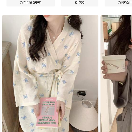
י ובריאות
נעליים
תיקים ומזוודות