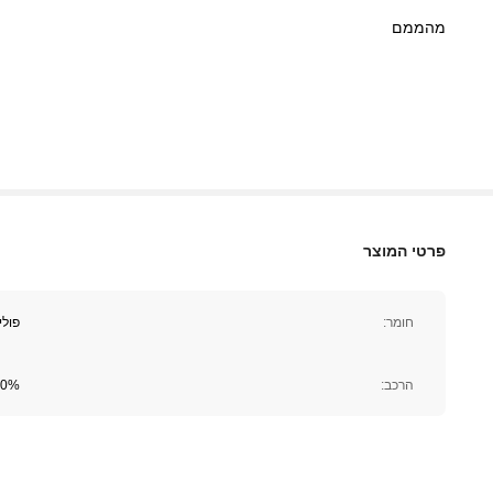
מהממם
41K עוקבים
4.92
פרטי המוצר
חומר:
פול
41K עוקבים
4.92
הרכב:
100% פול
41K עוקבים