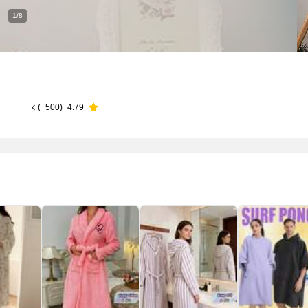
1/8
)
500+
(
4.79