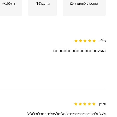
אאוטפיט לחתונה
(24)
מהמם
(19)
רך
(100+)
r***t
מושלםםםםםםםםםםםםםםםםם
j***e
ולגלוגלגלובליבליבליבליסליסליסלעסליסבחבלובלוליל