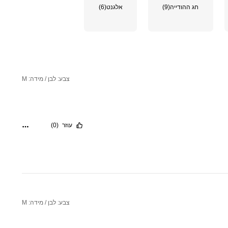
חג ההודייה
(9)
אלגנט
(6)
צבע: לבן / מידה: M
עוזר
(0)
צבע: לבן / מידה: M