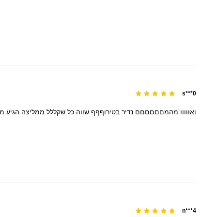
s***0
ואווווו
מהמםםםםםם
נדיר
בטירוףףף
שווה
כל
שקללל
ממליצה
הגיע
מ
n***4