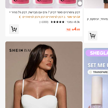
דבק ציפורניים סופר דביק 7 גרם עם מברשת, דבק ג'ל מהיר יי
בוש, מתאים לציפורניים מלאכותיות, ציפורני אקריל, ציפורני ה
1# רבי מכר
ב דבק לציפורניים דבק ודבק לציפורניים
 במיוחד, יוניסקס, ק
דבקה וציפורניים דקורטיביות, חיבור עמיד לאורך זמן, אידיאלי
8.3k+ נמכר
(1000+)
גדולה, שדה תעופ
לקישוט אמנות ציפורניים עם מיני קריסטלים, איכות סלון
4
%3
₪
.85