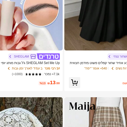
שחור נצחי
SHEGLAM
ים בצבע אחיד שחור קפלים פשוט מזדמן חצאית
SHEGLAM Set Me Up ג'ל גבות מ
לנשים ולנערות
540+ אומר "יפה"
ות נשים
1# רבי מכר
ב עמיד לאורך זמן גבות
7.1k+ נמכר
(1000+)
13
ער
.00
₪
%13