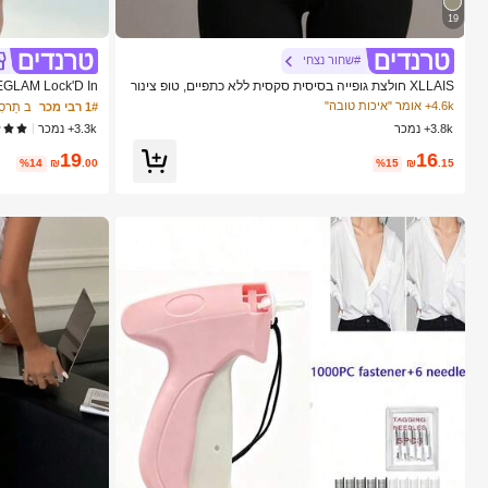
19
#שחור נצחי
XLLAIS חולצת גופייה בסיסית סקסית ללא כתפיים, טופ צינור
גמיש צמוד בצבע אחיד אופנתי, מתאימה לנשים לכל העונות,
ה איפור לנשים ולנ
4.6k+ אומר "איכות טובה"
1# רבי מכר
ב תַרס
שחור יומיומי לקיץ, אסתטיקת Y2K
3.8k+ נמכר
3.3k+ נמכר
19
16
%14
₪
.00
%15
₪
.15