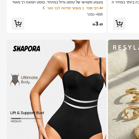
איכות טובה ביותר במחיר ה
צעצוע סקווישי של טוסט גדול במיוחד, טוסט חמאה רך מאוד
אכותיים DIY חדשים, רכים ופרוחים, ריסי
להפגת מתחים, זמין בוורוד, צהוב, לבן וירוק, צעצוע סקווישי לה
4# רבי מכר
ב צעצועי סחיטה לבני נוער
ור, הרחבת ריסים, ריסי
פגת מתחים -- מושלם למתנות יום הולדת וחגים, מתנות הפתע
500+ נמכר
ם קצרים, ריסים קלים DIY, הרחבת ריסים מלאכותיים DIY בבי
ה קטנות יומיומיות, קאוואי, משפר מצב רוח
3
₪
.40