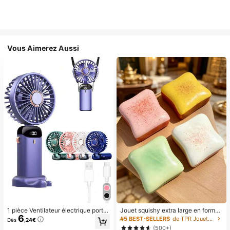
Vous Aimerez Aussi
1 pièce Ventilateur électrique porta
Jouet squishy extra large en forme
6
ble mini, ventilateur portable rechar
de toast, jouet anti-stress super do
#5 BEST-SELLERS
de TPR Jouets amusants et fantaisie pour adolescen
Dès
,24€
geable USB, ventilateur de cou, ve
ux en beurre de toast, disponible en
(500+)