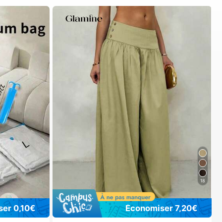
18
er 0,10€
Économiser 7,20€