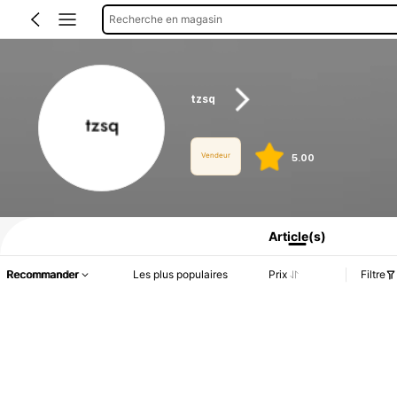
Recherche en magasin
tzsq
Vendeur
5.00
Informations produit : Divulgation des prix, détails sur les ventes et le stock.
Article(s)
Recommander
Les plus populaires
Prix
Filtre