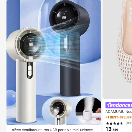
ADAMUMU Nouvel
essées de mode
#1 BEST-SELLER
mmes, mignonnes
(10
ntemps/été, chi
13
1 pièce Ventilateur turbo USB portable mini unisexe p
,75€