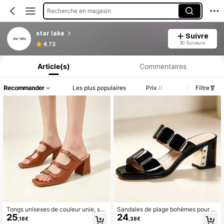
Recherche en magasin
star lake
Suivre
Informations produit : Divulgation des prix, détails sur les ventes et le stock.
30 Suiveurs
4.72
Article(s)
Commentaires
Recommander
Les plus populaires
Prix
Filtre
Tongs unisexes de couleur unie, se
Sandales de plage bohèmes pour fe
25
24
melle souple, pour la plage, intérieur
mmes, chaussures confortables rési
,18€
,38€
et extérieur
stantes à l'usure avec strass et bout