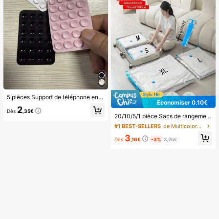
5 pièces Support de téléphone en silicone avec ventouse, support de téléphone à ventouse, support de téléphone adhésif, support de téléphone adhésif (Avant utilisation, veuillez nettoyer soigneusement la surface pour vous assurer qu'elle est propre et plate. Attendez 30 minutes après l'application avant de l'utiliser), indispensable
Économiser 0,10€
2
Dès
,35€
20/10/5/1 pièce Sacs de rangement de voyage portables grande capacité Sacs de compression réutilisables Sacs sous vide pliables Sacs organisateurs de bagages Cubes d'emballage anti-poussière Sacs anti-humidité anti-mites gain de place Convient pour les vêtements les couettes l'armoire la rentrée scolaire
#1 BEST-SELLERS
de Multicolore Sacs et pompes à air sous vide
3
Dès
,16€
-3%
3,26€