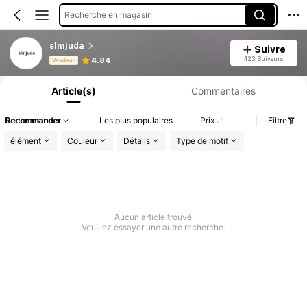
Recherche en magasin
slmjuda
Suivre
Informations produit : Divulgation des prix, détails sur les ventes et le stock.
423 Suiveurs
4.84
Vendeur
Article(s)
Commentaires
Recommander
Les plus populaires
Prix
Filtre
élément
Couleur
Détails
Type de motif
Aucun article trouvé
Veuillez essayer une autre recherche.