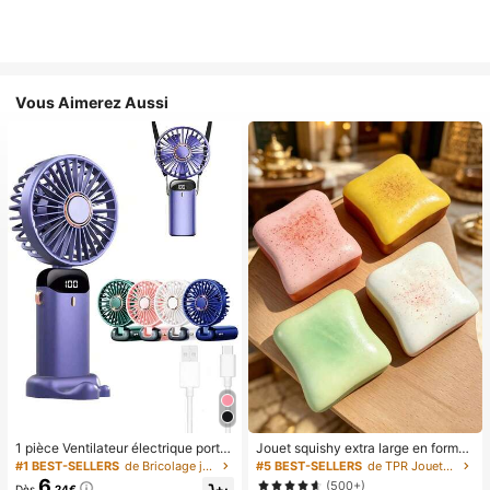
Vous Aimerez Aussi
1 pièce Ventilateur électrique porta
Jouet squishy extra large en forme
ble mini, ventilateur portable rechar
de toast, jouet anti-stress super do
#1 BEST-SELLERS
de Bricolage joyeux dans la cuisine Ustensiles et
#5 BEST-SELLERS
de TPR Jouets amusants et fantaisie pour adolescen
geable USB, ventilateur de cou, ve
ux en beurre de toast, disponible en
6
(500+)
Dès
,24€