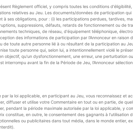
ésent Règlement officiel, y compris toutes les conditions d'éligibilité,
estions relatives au Jeu. Les documents/données de participation qui o
à ses obligations, pour : (i) les participations perdues, tardives,
, interruptions, suppressions, défauts, retards de fonctionnement ou de 
nnements techniques, de réseau, d'équipement téléphonique, électroni
réception des informations de participation par l’Annonceur en raison d
u de toute autre personne lié à ou résultant de la participation au Je
rganise toute personne qui, selon lui, a intentionnellement violé le prés
en objectif, qu'un dysfonctionnement, une erreur, une perturbation ou 
est interrompu avant la fin de la Période de Jeu, l’Annonceur sélection
par la loi applicable, en participant au Jeu, vous reconnaissez et 
diter, diffuser et utilise votre Commentaire en tout ou en partie, de qu
 pendant la période maximale autorisée par la loi applicable, y compri
 prix constitue, en outre, le consentement des gagnants à l'utilisatio
otionnelles ou publicitaires dans tout média, dans le monde entier, e
nterdit).