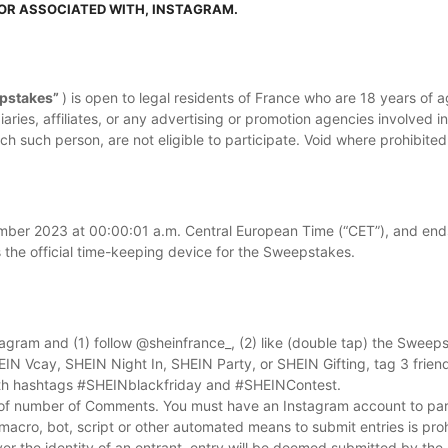
 OR ASSOCIATED WITH, INSTAGRAM.
pstakes”
) is open to legal residents of France who are 18 years of a
diaries, affiliates, or any advertising or promotion agencies involved 
 such person, are not eligible to participate. Void where prohibited
ber 2023 at 00:00:01 a.m. Central European Time (“CET”), and end
 the official time-keeping device for the Sweepstakes.
tagram and (1) follow @sheinfrance_, (2) like (double tap) the Swee
EIN Vcay, SHEIN Night In, SHEIN Party, or SHEIN Gifting, tag 3 frie
th hashtags #SHEINblackfriday and #SHEINContest.
s of number of Comments. You must have an Instagram account to part
macro, bot, script or other automated means to submit entries is prohib
er the identity of an entrant, entry will be deemed submitted by the