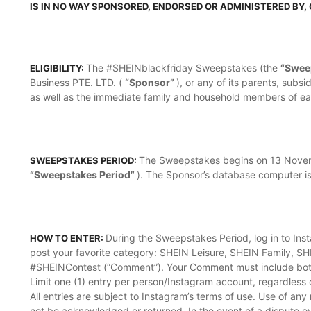
IS IN NO WAY SPONSORED, ENDORSED OR ADMINISTERED BY,
The #SHEINblackfriday Sweepstakes (the
“Swee
ELIGIBILITY:
Business PTE. LTD. (
“Sponsor”
), or any of its parents, subsi
as well as the immediate family and household members of each
The Sweepstakes begins on 13 Novem
SWEEPSTAKES PERIOD:
“Sweepstakes Period”
). The Sponsor’s database computer is
During the Sweepstakes Period, log in to Ins
HOW TO ENTER:
post your favorite category: SHEIN Leisure, SHEIN Family, SH
#SHEINContest (“Comment”). Your Comment must include bo
Limit one (1) entry per person/Instagram account, regardles
All entries are subject to Instagram’s terms of use. Use of any 
not be acknowledged or returned. In the event of a dispute ov