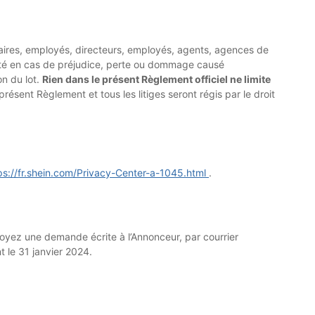
enaires, employés, directeurs, employés, agents, agences de
lité en cas de préjudice, perte ou dommage causé
on du lot.
Rien dans le présent Règlement officiel ne limite
présent Règlement et tous les litiges seront régis par le droit
ps://fr.shein.com/Privacy-Center-a-1045.html
.
voyez une demande écrite à l’Annonceur, par courrier
 le 31 janvier 2024.