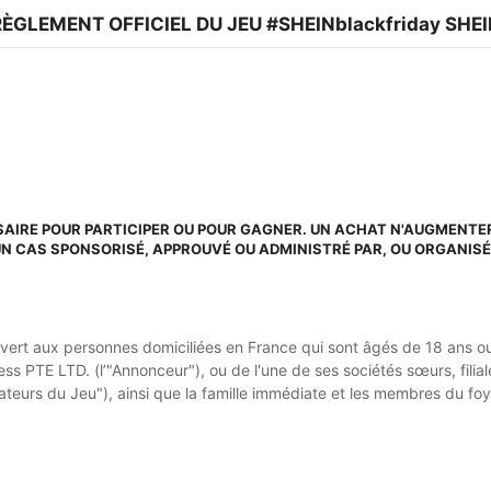
RÈGLEMENT OFFICIEL DU JEU #SHEINblackfriday SHE
AIRE POUR PARTICIPER OU POUR GAGNER. UN ACHAT N'AUGMENTE
CUN CAS SPONSORISÉ, APPROUVÉ OU ADMINISTRÉ PAR, OU ORGANIS
vert aux personnes domiciliées en France qui sont âgés de 18 ans ou 
ss PTE LTD. (l’"Annonceur"), ou de l'une de ses sociétés sœurs, filial
ateurs du Jeu"), ainsi que la famille immédiate et les membres du f