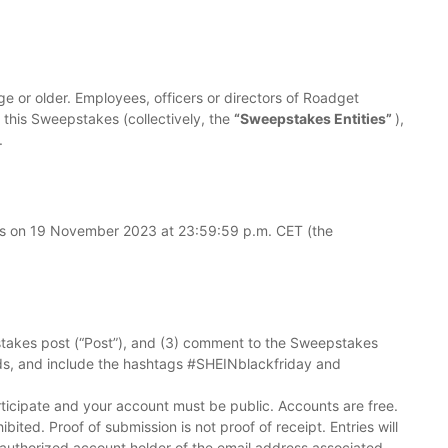
ge or older. Employees, officers or directors of Roadget
in this Sweepstakes (collectively, the
“Sweepstakes Entities”
),
.
s on 19 November 2023 at 23:59:59 p.m. CET (the
pstakes post (“Post”), and (3) comment to the Sweepstakes
nds, and include the hashtags #SHEINblackfriday and
icipate and your account must be public. Accounts are free.
ited. Proof of submission is not proof of receipt. Entries will
 authorized account holder of the email address associated