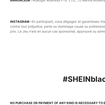
Roadget Business PTE. LTD., 12 Marina Bouleva
ANNONCEUR :
En participant, vous dégagez et garantissez Inst
INSTAGRAM :
contre tout préjudice, perte ou dommage causé ou prétendument c
prix. Le Jeu n'est en aucun cas sponsorisé, approuvé ou admin
#SHEINbla
NO PURCHASE OR PAYMENT OF ANY KIND IS NECESSARY TO 