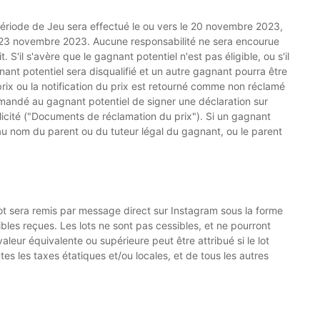
 Période de Jeu sera effectué le ou vers le 20 novembre 2023,
le 23 novembre 2023. Aucune responsabilité ne sera encourue
S'il s'avère que le gagnant potentiel n'est pas éligible, ou s'il
nant potentiel sera disqualifié et un autre gagnant pourra être
 prix ou la notification du prix est retourné comme non réclamé
demandé au gagnant potentiel de signer une déclaration sur
ublicité ("Documents de réclamation du prix"). Si un gagnant
é au nom du parent ou du tuteur légal du gagnant, ou le parent
ot sera remis par message direct sur Instagram sous la forme
les reçues. Les lots ne sont pas cessibles, et ne pourront
leur équivalente ou supérieure peut être attribué si le lot
s les taxes étatiques et/ou locales, et de tous les autres