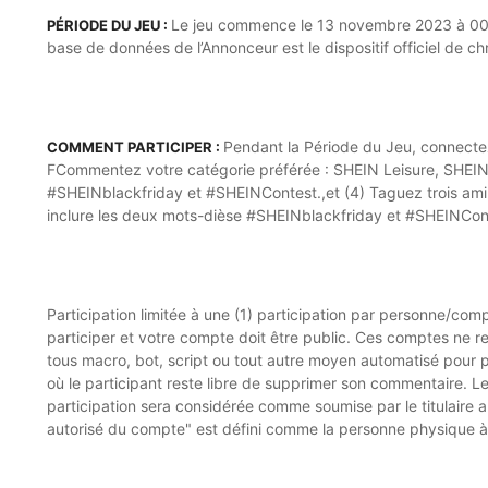
Le jeu commence le 13 novembre 2023 à 00:00
PÉRIODE DU JEU :
base de données de l’Annonceur est le dispositif officiel de 
Pendant la Période du Jeu, connectez-
COMMENT PARTICIPER :
FCommentez votre catégorie préférée : SHEIN Leisure, SHEIN 
#SHEINblackfriday et #SHEINContest.,et (4) Taguez trois am
inclure les deux mots-dièse #SHEINblackfriday et #SHEINCon
Participation limitée à une (1) participation par personne/c
participer et votre compte doit être public. Ces comptes ne req
tous macro, bot, script ou tout autre moyen automatisé pour p
où le participant reste libre de supprimer son commentaire. Les
participation sera considérée comme soumise par le titulaire au
autorisé du compte" est défini comme la personne physique à 