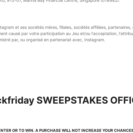
rd, #15-01, Marina Bay Financial Centre, Singapore (018982).
agram et ses sociétés mères, filiales, sociétés affiliées, partenaires
ausé par votre participation au Jeu et/ou l'acceptation, l'attribution
istré par, ou organisé en partenariat avec, Instagram.
ckfriday SWEEPSTAKES OFFI
ENTER OR TO WIN. A PURCHASE WILL NOT INCREASE YOUR CHANCES