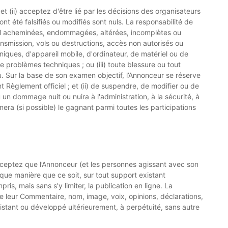
 et (ii) acceptez d'être lié par les décisions des organisateurs
nt été falsifiés ou modifiés sont nuls. La responsabilité de
 mal acheminées, endommagées, altérées, incomplètes ou
transmission, vols ou destructions, accès non autorisés ou
ques, d'appareil mobile, d'ordinateur, de matériel ou de
e problèmes techniques ; ou (iii) toute blessure ou tout
u. Sur la base de son examen objectif, l’Annonceur se réserve
ent Règlement officiel ; et (ii) de suspendre, de modifier ou de
un dommage nuit ou nuira à l'administration, à la sécurité, à
nera (si possible) le gagnant parmi toutes les participations
acceptez que l’Annonceur (et les personnes agissant avec son
elque manière que ce soit, sur tout support existant
s, mais sans s'y limiter, la publication en ligne. La
n de leur Commentaire, nom, image, voix, opinions, déclarations,
xistant ou développé ultérieurement, à perpétuité, sans autre