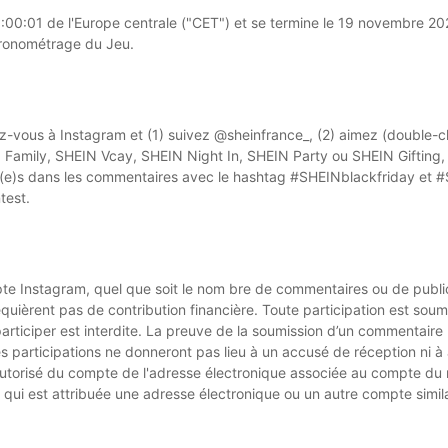
:01 de l'Europe centrale ("CET") et se termine le 19 novembre 2023
chronométrage du Jeu.
vous à Instagram et (1) suivez @sheinfrance_, (2) aimez (double-cliq
Family, SHEIN Vcay, SHEIN Night In, SHEIN Party ou SHEIN Gifting, 
i(e)s dans les commentaires avec le hashtag #SHEINblackfriday et 
test.
ompte Instagram, quel que soit le nom bre de commentaires ou de pub
uièrent pas de contribution financière. Toute participation est soumis
articiper est interdite. La preuve de la soumission d’un commentaire
 participations ne donneront pas lieu à un accusé de réception ni à auc
torisé du compte de l'adresse électronique associée au compte du rése
qui est attribuée une adresse électronique ou un autre compte simil