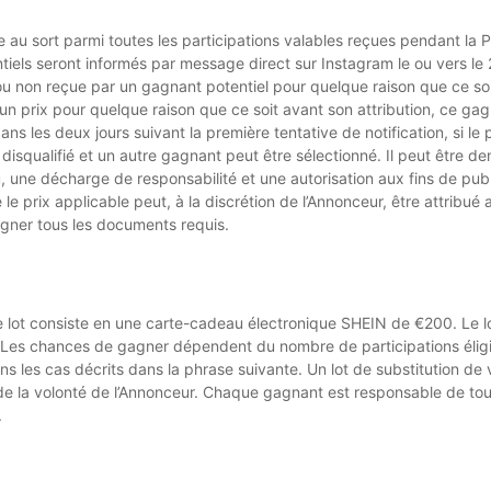
e au sort parmi toutes les participations valables reçues pendant la
tiels seront informés par message direct sur Instagram le ou vers 
u non reçue par un gagnant potentiel pour quelque raison que ce soit. 
un prix pour quelque raison que ce soit avant son attribution, ce gag
ns les deux jours suivant la première tentative de notification, si le
 disqualifié et un autre gagnant peut être sélectionné. Il peut être 
u Jeu, une décharge de responsabilité et une autorisation aux fins de p
 le prix applicable peut, à la discrétion de l’Annonceur, être attribu
signer tous les documents requis.
e lot consiste en une carte-cadeau électronique SHEIN de €200. Le l
/. Les chances de gagner dépendent du nombre de participations éligib
 les cas décrits dans la phrase suivante. Un lot de substitution de va
e la volonté de l’Annonceur. Chaque gagnant est responsable de toute
.