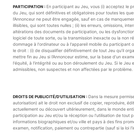
En participant au Jeu, vous (i) acceptez le pr
PARTICIPATION :
du Jeu, qui sont définitives et obligatoires pour toutes les qu
l’Annonceur ne peut être engagée, sauf en cas de manquement 
illisibles, qui sont toutes nulles ; (ii) les erreurs, omissions
altérations des documents de participation, ou les dysfonctio
logiciel de toute sorte, ou la transmission inexacte ou la non 
dommage à l'ordinateur ou à l'appareil mobile du participant o
le droit : (i) de disqualifier définitivement de tout Jeu qu'il o
mettre fin au Jeu si l’Annonceur estime, sur la base d'un exam
l'équité, à l'intégrité ou au bon déroulement du Jeu. Si le Jeu 
admissibles, non suspectes et non affectées par le problème.
Dans la mesure permise 
DROITS DE PUBLICITÉ/D’UTILISATION :
autorisation) ait le droit non exclusif de copier, reproduire, é
actuellement ou découvert ultérieurement, dans le monde entier,
participation au Jeu et/ou la réception ou l'utilisation de tout
informations biographiques et/ou ville et pays à des fins prom
examen, notification, paiement ou contrepartie (sauf si la loi l'i