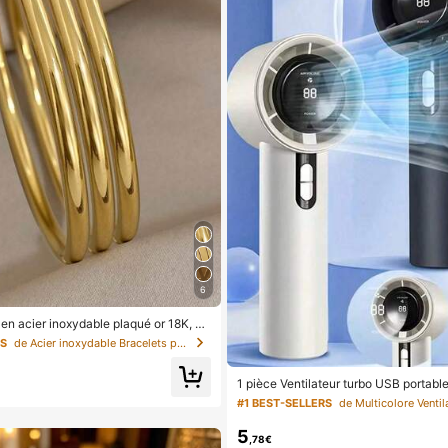
6
en acier inoxydable plaqué or 18K, br
inimaliste de luxe à la mode, bijoux i
RS
de Acier inoxydable Bracelets pour femmes
mpilable
1 pièce Ventilateur turbo USB portable
our couple, corps arrondi avec toucher
#1 BEST-SELLERS
e couleur unie à la mode, ventilateur 
pouvant être posé, flux d'air puissant
5
es de vent réglables, petit ventilateur 
,78€