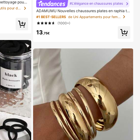
nettoyage pour
#L'élégance en chaussures plates
vernis à ongles
de Tissu non tissé Outils pour dissolvant de verni
ADAMUMU Nouvelles chaussures plates en raphia tr
es de nettoyage
essées de mode haut de gamme confortables pour fe
inition de manuc
#1 BEST-SELLERS
de Uni Appartements pour femmes
mmes, mignonnes pour le port quotidien, vacances pri
r ongles, article
(1000+)
ntemps/été, chic & élégant
13
,75€