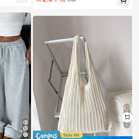
Dès
,75€
-1%
2,78€
rbo silencieux à
mètres, ventilate
g en plein air, l
eau, l'école, le b
e quotidien, la vi
r unie, indispens
1
1
7