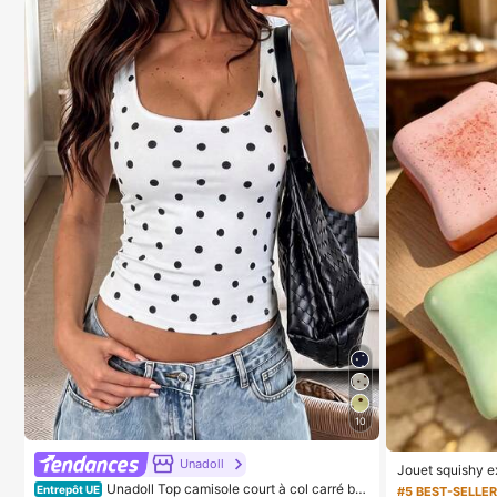
10
Unadoll
Jouet squishy ex
-stress super do
Unadoll Top camisole court à col carré bla
Entrepôt UE
#5 BEST-SELLE