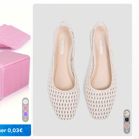
9
er 0,03€
9