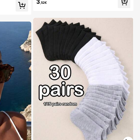
3
,52€
1