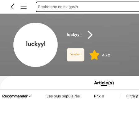
Recherche en magasin
luckyyl
Vendeur
4.72
Informations produit : Divulgation des prix, détails sur les ventes et le stock.
Article(s)
Recommander
Les plus populaires
Prix
Filtre