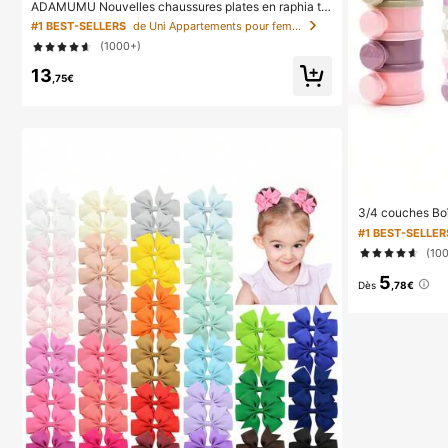
ADAMUMU Nouvelles chaussures plates en raphia tr
essées de mode haut de gamme confortables pour fe
#1 BEST-SELLERS
de Uni Appartements pour femmes
mmes, mignonnes pour le port quotidien, vacances pri
(1000+)
ntemps/été, chic & élégant
13
,75€
3/4 couches Boî
d'ours, boîte de 
#1 BEST-SELLER
n empilable, dis
(10
portable coloré
ension, pratiqu
5
Dès
,78€