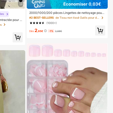
Économiser 0,03€
23
2000/1000/200 pièces Lingettes de nettoyage pour
ées
ongles - Tampons de démaquillage de vernis à ongles
#2 BEST-SELLERS
de Tissu non tissé Outils pour dissolvant de verni
ntractée pour fe
professionnels sans peluches, lingettes de nettoyage
(1000+)
fines bretelles
de gel UV, outil de préparation et de finition de manuc
es
ure sans parfum (rose) Fournitures pour ongles, article
2
s pour ongles, indispensable
Dès
,65€
-1%
2,68€