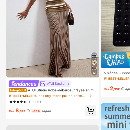
5 pièces Suppor
12
use, support de
#1 BEST-SELLER
phone adhésif, 
ATUI Studio
ilisation, veuil
2
our vous assurer
Dès
,35€
2,
ATUI Studio Robe-débardeur rayée en mai
Entrepôt UE
30 minutes après 
lle pour femme, idéale pour les trajets quotidiens, été
#1 BEST-SELLERS
de Long Robes pull pour femmes
spensable
(1000+)
8
Dès
,82€
-68%
27,99€