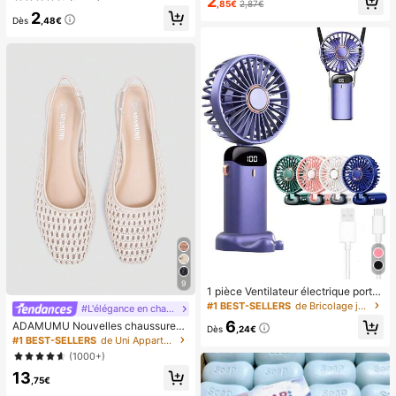
2
rose, jaune, blanc et vert, jouet squi
à la mode, ensemble d'ongles d'orte
,85€
2,87€
2
shy anti-stress -- parfait pour les c
il français avec bordure blanc nuag
Dès
,48€
adeaux d'anniversaire et de fête, pe
e, ensemble d'ongles d'orteil frança
tits cadeaux surprises quotidiens, k
is crémeux élégant à couverture co
awaii, booste l'humeur
mplète, conçu pour les femmes et l
es filles. L'ensemble comprend 1 fe
uille adhésive et 1 mini lime à ongle
s, gel de gelée, livraison aléatoire. F
aux ongles à clipser, fournitures pou
r nail art, produits pour les ongles.
9
1 pièce Ventilateur électrique porta
ble mini, ventilateur portable rechar
#1 BEST-SELLERS
de Bricolage joyeux dans la cuisine Ustensiles et
#L'élégance en chaussures plates
geable USB, ventilateur de cou, ve
6
ADAMUMU Nouvelles chaussures
ntilateur USB, 5 réglages de vitess
Dès
,24€
plates en raphia tressées de mode
#1 BEST-SELLERS
de Uni Appartements pour femmes
e, avec affichage numérique et cor
haut de gamme confortables pour f
don, ventilateur portable, ventilateu
(1000+)
emmes, mignonnes pour le port quo
r turbo, ventilateur de maquillage p
13
tidien, vacances printemps/été, chi
our femmes, convient pour le burea
,75€
c & élégant
u, le dortoir étudiant, 800mAh, voya