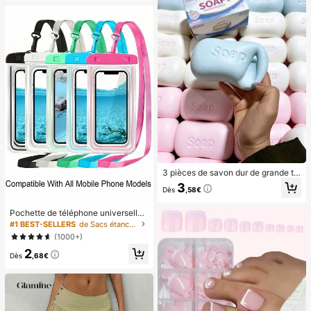
ge
3 pièces de savon dur de grande tai
lle (pas un jouet, pas attrayant pour
3
Dès
,58€
les enfants), convient comme cade
au pour les amis et la petite amie
Pochette de téléphone universelle i
mperméable, sac de téléphone imp
#1 BEST-SELLERS
de Sacs étanches pour téléphone portable
erméable - avec fonction lumineus
(1000+)
e, sac de téléphone imperméable, é
2
tui de téléphone imperméable, com
Dès
,68€
patible avec 17 16 15 14 13 Pro Ma
x Plus Air, convient pour la natation,
le rafting, la plongée, la photographi
e sous-marine, la plage, les sports d
e plein air, les voyages, les vacanc
es, la piscine, les sports de plein air,