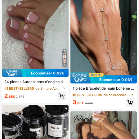
5
Économiser 0,02€
Économiser 0,03€
24 pièces Autocollants d'ongles d'orteil carrés pour créer de nouveaux designs d'ongles ! Base nude rétro à la mode, ensemble d'ongles d'orteil français avec bordure blanc nuage, ensemble d'ongles d'orteil français crémeux élégant à couverture complète, conçu pour les femmes et les filles. L'ensemble comprend 1 feuille adhésive et 1 mini lime à ongles, gel de gelée, livraison aléatoire. Faux ongles à clipser, fournitures pour nail art, produits pour les ongles.
1 pièce Bracelet de main bohème en cristal avec chaîne de doigt et strass, accessoire de bijoux pour les fêtes
#1 BEST-SELLERS
de Simple Appuyez sur les faux ongles
2
#1 BEST-SELLERS
de or Bracelets mitaines pour femmes
,85€
2,87€
3
,68€
3,71€