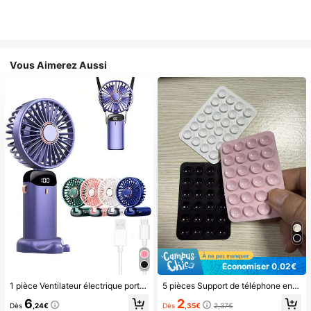
Vous Aimerez Aussi
Économiser 0,02€
1 pièce Ventilateur électrique portable mini, ventilateur portable rechargeable USB, ventilateur de cou, ventilateur USB, 5 réglages de vitesse, avec affichage numérique et cordon, ventilateur portable, ventilateur turbo, ventilateur de maquillage pour femmes, convient pour le bureau, le dortoir étudiant, 800mAh, voyage
5 pièces Support de téléphone en silicone avec ventouse, support de téléphone à ventouse, support de téléphone adhésif, support de téléphone adhésif (Avant utilisation, veuillez nettoyer soigneusement la surface pour vous assurer qu'elle est propre et plate. Attendez 30 minutes après l'application avant de l'utiliser), indispensable
6
2
Dès
,24€
Dès
,35€
2,37€