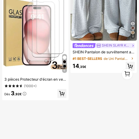
11
SHEIN SLAYR KIDS
SHEIN Pantalon de survêtement ample et décontracté en tricot pour adolescentes, avec cordon de serrage et poches, gris clair
#1 BEST-SELLERS
de Uni Pantalons de survêtement pour adolescentes
14
,35€
1
6
1
3 pièces Protecteur d'écran en verre trempé haute définition, compatible avec les appareils, anti-rayures, anti-collision, revêtement oléophobe, toucher lisse, compatible avec X/XR/11/12/13/14/15/16/16Plus/16Pro/16ProMax/16e/17/17 Air/17 Pro/17 Pro Max/17e série complète, antichoc
(1000+)
3
Dès
,92€