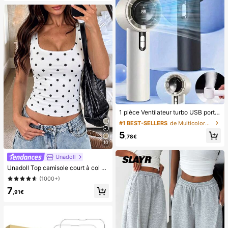
1 pièce Ventilateur turbo USB portable mini unisexe pour couple, corps arrondi avec toucher frais, design de couleur unie à la mode, ventilateur de haute qualité pouvant être posé, flux d'air puissant avec 100 vitesses de vent réglables, petit ventilateur turbo portable ultra-rapide sans paliers, ventilateur turbo silencieux à haute vitesse, peut souffler jusqu'à 8 mètres, ventilateur portable adapté pour l'été, le camping en plein air, les voyages, la plage, les sports, le bureau, l'école, le bord de mer, la piscine, les fêtes, l'usage quotidien, la vie, ventilateur portable, fête de couleur unie, indispensable
#1 BEST-SELLERS
de Multicolore Ventilateurs à main
5
,78€
10
Unadoll
Unadoll Top camisole court à col carré blanc à pois pour femmes, sans manches, coupe slim, style vintage, pour la rentrée, l'automne, les sorties en soirée et le décontracté d'été
(1000+)
7
,91€