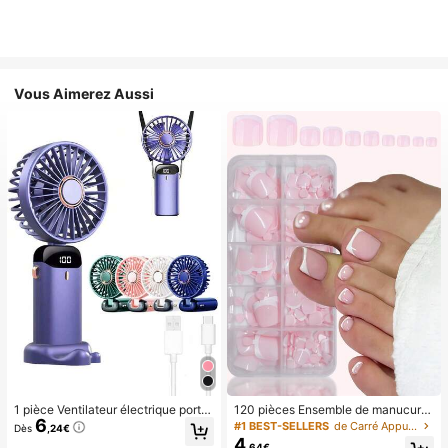
Vous Aimerez Aussi
1 pièce Ventilateur électrique porta
120 pièces Ensemble de manucure
6
ble mini, ventilateur portable rechar
et pédicure française blanche, ongl
#1 BEST-SELLERS
de Carré Appuyez sur les faux ongles
Dès
,24€
geable USB, ventilateur de cou, ve
es carrés moyens à coller, design m
4
,64€