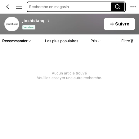
Recherche en magasin
jieshidianqi
Suivre
Vendeur
Recommander
Les plus populaires
Prix
Filtre
Aucun article trouvé
Veuillez essayer une autre recherche.