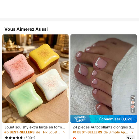
Vous Aimerez Aussi
5
Économiser 0,02€
Jouet squishy extra large en forme
24 pièces Autocollants d'ongles d'o
de toast, jouet anti-stress super do
rteil carrés pour créer de nouveaux
#5 BEST-SELLERS
de TPR Jouets amusants et fantaisie pour adolescen
#1 BEST-SELLERS
de Simple Appuyez sur les faux ongles
ux en beurre de toast, disponible en
designs d'ongles ! Base nude rétro
(500+)