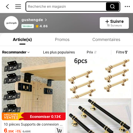
Recherche en magasin
gushengde
Suivre
Informations produit : Divulgation des prix, détails sur les ventes et le stock.
78 Suiveurs
4.86
Vendeur
Article(s)
Promos
Commentaires
Recommander
Les plus populaires
Prix
Filtre
Économiser 0,13€
10 pièces Supports de connexion d
e meubles à installation rapide, sup
6
,55€
-1%
6,68€
ports d'angle robustes, connecteurs