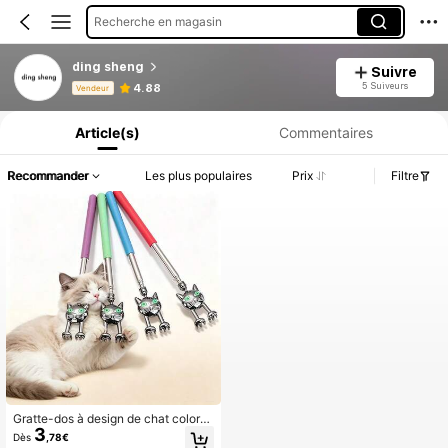
Recherche en magasin
ding sheng
Suivre
Informations produit : Divulgation des prix, détails sur les ventes et le stock.
5 Suiveurs
4.88
Vendeur
Article(s)
Commentaires
Recommander
Les plus populaires
Prix
Filtre
Gratte-dos à design de chat coloré
3
avec effet goutte d'huile, outil de gr
Dès
,78€
atte-dos rétractable, gratte-dos dur